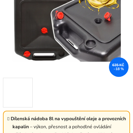
635 KČ
–18 %
Dílenská nádoba 8l na vypouštění oleje a provozních
kapalin
– výkon, přesnost a pohodlné ovládání