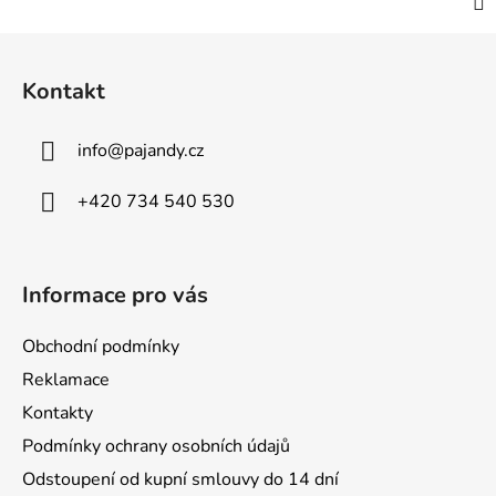
Z
á
Kontakt
p
a
info
@
pajandy.cz
t
í
+420 734 540 530
Informace pro vás
Obchodní podmínky
Reklamace
Kontakty
Podmínky ochrany osobních údajů
Odstoupení od kupní smlouvy do 14 dní