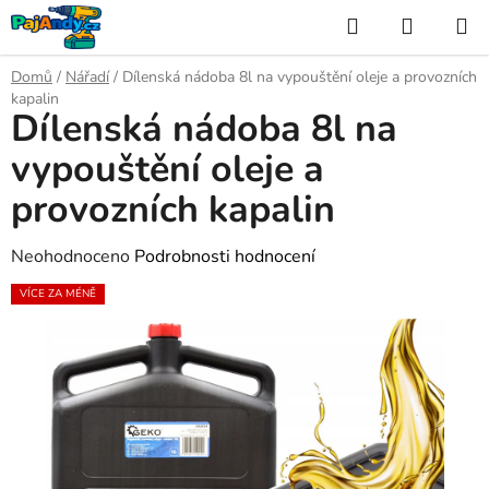
Přejít
Hledat
NÁKUP
na
KOŠÍK
obsah
Domů
/
Nářadí
/
Dílenská nádoba 8l na vypouštění oleje a provozních
kapalin
Dílenská nádoba 8l na
vypouštění oleje a
provozních kapalin
Průměrné
Neohodnoceno
Podrobnosti hodnocení
hodnocení
VÍCE ZA MÉNĚ
produktu
je
0,0
z
5
hvězdiček.