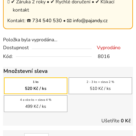
✔ Záruka 2 roky • ✔ Rychlé doručení • ✔ Klikací
kontakt
Kontakt: ☎️
734 540 530
• 📧
info@pajandy.cz
Položka byla vyprodána…
Dostupnost
Vyprodáno
Kód:
8016
Množstevní sleva
1 ks
2 - 3 ks = sleva 2 %
520 Kč
/ ks
510 Kč
/ ks
4 a více ks = sleva 4 %
499 Kč
/ ks
Ušetříte
0 Kč