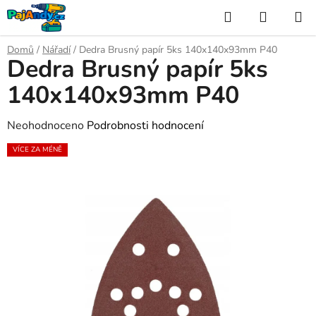
Přejít
Hledat
NÁKUP
na
KOŠÍK
obsah
Domů
/
Nářadí
/
Dedra Brusný papír 5ks 140x140x93mm P40
Dedra Brusný papír 5ks
140x140x93mm P40
Průměrné
Neohodnoceno
Podrobnosti hodnocení
hodnocení
VÍCE ZA MÉNĚ
produktu
je
0,0
z
5
hvězdiček.