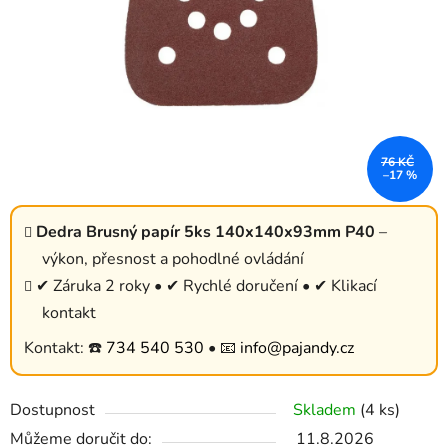
76 KČ
–17 %
Dedra Brusný papír 5ks 140x140x93mm P40
–
výkon, přesnost a pohodlné ovládání
✔ Záruka 2 roky • ✔ Rychlé doručení • ✔ Klikací
kontakt
Kontakt: ☎️
734 540 530
• 📧
info@pajandy.cz
Dostupnost
Skladem
(4 ks)
Můžeme doručit do:
11.8.2026