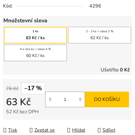
Kód:
4296
Množstevní sleva
1 ks
2 - 3 ks = sleva 2 %
63 Kč
/ ks
62 Kč
/ ks
4 a více ks = sleva 4 %
60 Kč
/ ks
Ušetříte
0 Kč
–17 %
76 Kč
63 Kč
DO KOŠÍKU
52 Kč bez DPH
Měrná cena:
Tisk
Zeptat se
Hlídat
Sdílet