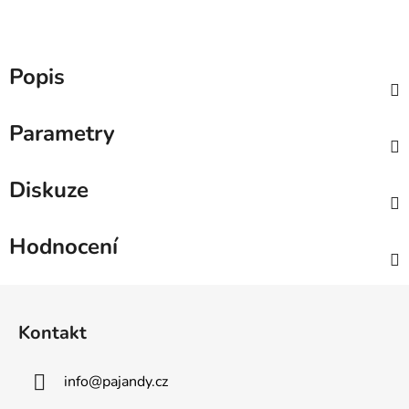
Popis
Parametry
Diskuze
Hodnocení
Z
á
Kontakt
p
a
info
@
pajandy.cz
t