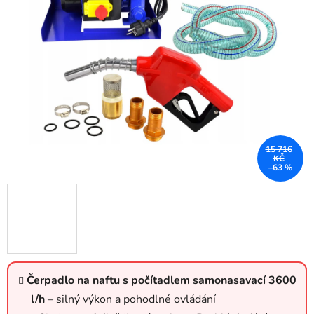
15 716
KČ
–63 %
Čerpadlo na naftu s počítadlem samonasavací 3600
l/h
– silný výkon a pohodlné ovládání