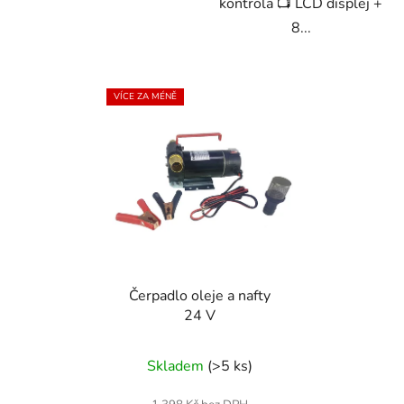
kontrola 📺 LCD displej +
8...
VÍCE ZA MÉNĚ
Čerpadlo oleje a nafty
24 V
Skladem
(>5 ks)