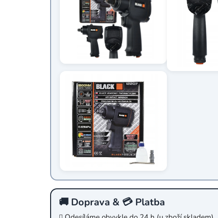
🚚 Doprava & 💳 Platba
Odesíláme obvykle do 24 h (u zboží skladem)