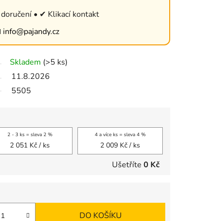
doručení • ✔ Klikací kontakt

info@pajandy.cz
Skladem
(>5 ks)
11.8.2026
5505
2 - 3 ks = sleva 2 %
4 a více ks = sleva 4 %
2 051 Kč
/ ks
2 009 Kč
/ ks
Ušetříte
0 Kč
DO KOŠÍKU