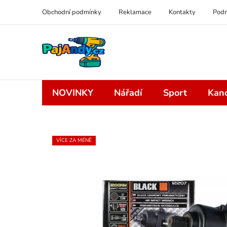
Přejít
Obchodní podmínky
Reklamace
Kontakty
Podm
na
obsah
NOVINKY
Nářadí
Sport
Kanc
VÍCE ZA MÉNĚ