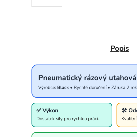
Popis
Pneumatický rázový utahov
Výrobce:
Black
• Rychlé doručení • Záruka 2 ro
✅ Výkon
🛠️ Od
Dostatek síly pro rychlou práci.
Kvalitn