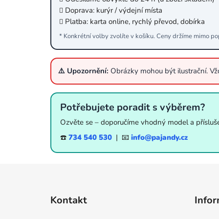
Doprava: kurýr / výdejní místa
Platba: karta online, rychlý převod, dobírka
* Konkrétní volby zvolíte v košíku. Ceny držíme mimo po
⚠️ Upozornění:
Obrázky mohou být ilustrační. V
Potřebujete poradit s výběrem?
Ozvěte se – doporučíme vhodný model a přísluše
☎️
734 540 530
| 📧
info@pajandy.cz
Z
á
Kontakt
Infor
p
a