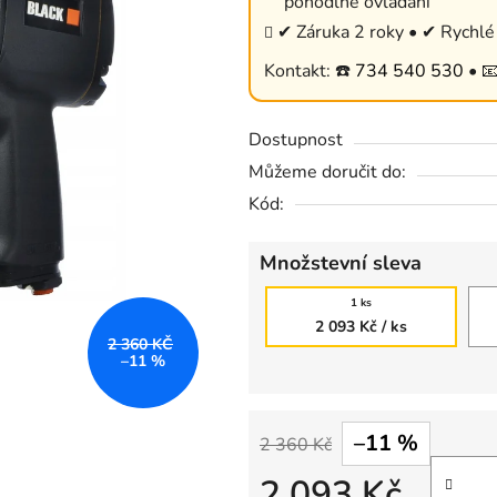
pohodlné ovládání
0,0
✔ Záruka 2 roky • ✔ Rychlé 
z
Kontakt: ☎️
734 540 530
• 
5
hvězdiček.
Dostupnost
Můžeme doručit do:
Kód:
Množstevní sleva
1 ks
2 093 Kč
/ ks
2 360 KČ
–11 %
–11 %
2 360 Kč
2 093 Kč