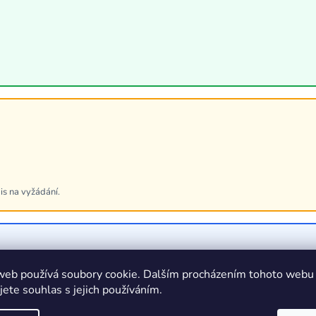
is na vyžádání.
1/2"
web používá soubory cookie. Dalším procházením tohoto webu
jete souhlas s jejich používáním.
1200 Nm