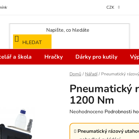
ínky ochrany osobních údajů
Odstoupení od kupní smlouvy do 14 dní
CZK
HLEDAT
elář a škola
Hračky
Dárky pro kutily
Výp
Domů
/
Nářadí
/
Pneumatický rázov
Pneumatický r
1200 Nm
Průměrné
Neohodnoceno
Podrobnosti ho
hodnocení
produktu
Pneumatický rázový utah
je