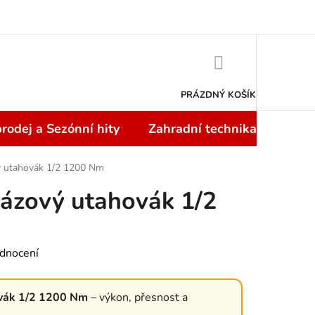
Doprava a platba
NÁKUPNÍ
KOŠÍK
PRÁZDNÝ KOŠÍK
rodej a Sezónní hity
Zahradní technika
Topi
ý utahovák 1/2 1200 Nm
ázový utahovák 1/2
dnocení
ovák 1/2 1200 Nm
– výkon, přesnost a