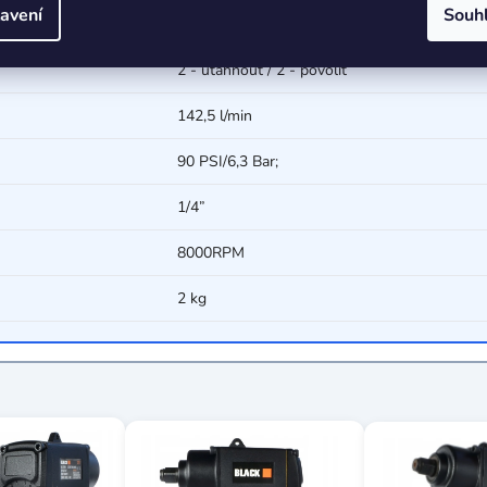
avení
Souh
vlevo/vpravo;
2 - utáhnout / 2 - povolit
142,5 l/min
90 PSI/6,3 Bar;
1/4”
8000RPM
2 kg