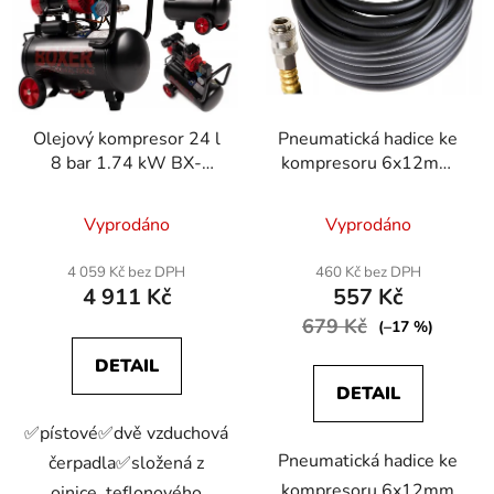
Olejový kompresor 24 l
Pneumatická hadice ke
8 bar 1.74 kW BX-
kompresoru 6x12mm
1016
20m
Vyprodáno
Vyprodáno
4 059 Kč bez DPH
460 Kč bez DPH
4 911 Kč
557 Kč
679 Kč
(–17 %)
DETAIL
DETAIL
✅pístové✅dvě vzduchová
Pneumatická hadice ke
čerpadla✅složená z
kompresoru 6x12mm
ojnice, teflonového