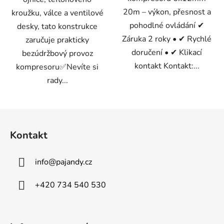
20m – výkon, přesnost a
kroužku, válce a ventilové
pohodlné ovládání ✔
desky, tato konstrukce
Záruka 2 roky • ✔ Rychlé
zaručuje prakticky
doručení • ✔ Klikací
bezúdržbový provoz
kontakt Kontakt:...
kompresoru✅Nevíte si
rady...
Z
á
Kontakt
p
a
info
@
pajandy.cz
t
í
+420 734 540 530