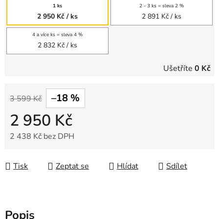
1 ks
2 - 3 ks = sleva 2 %
2 950 Kč
/ ks
2 891 Kč
/ ks
4 a více ks = sleva 4 %
2 832 Kč
/ ks
Ušetříte
0 Kč
–18 %
3 599 Kč
2 950 Kč
2 438 Kč bez DPH
Měrná cena:
Tisk
Zeptat se
Hlídat
Sdílet
Popis