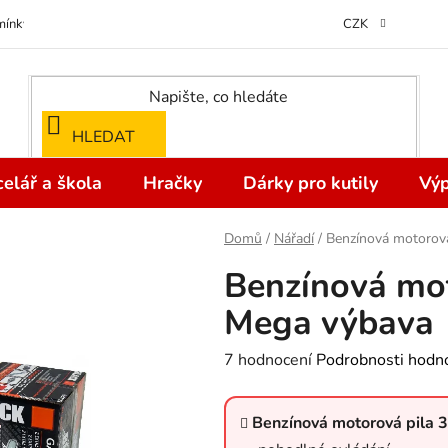
ínky ochrany osobních údajů
Odstoupení od kupní smlouvy do 14 dní
CZK
HLEDAT
elář a škola
Hračky
Dárky pro kutily
Výp
Domů
/
Nářadí
/
Benzínová motorová
Benzínová mot
Mega výbava
Průměrné
7 hodnocení
Podrobnosti hodn
hodnocení
produktu
Benzínová motorová pila 
je