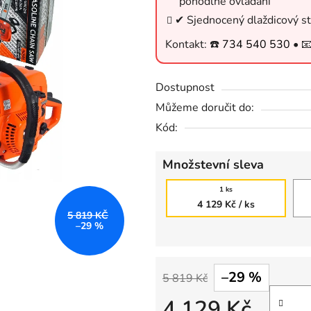
pohodlné ovládání
3,6
✔ Sjednocený dlaždicový st
z
Kontakt: ☎️
734 540 530
• 
5
hvězdiček.
Dostupnost
Můžeme doručit do:
Kód:
Množstevní sleva
1 ks
4 129 Kč
/ ks
5 819 KČ
–29 %
–29 %
5 819 Kč
4 129 Kč