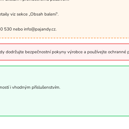
etaily viz sekce „Obsah balení“.
40 530 nebo info@pajandy.cz.
ždy dodržujte bezpečnostní pokyny výrobce a používejte ochranné
ostí i vhodným příslušenstvím.