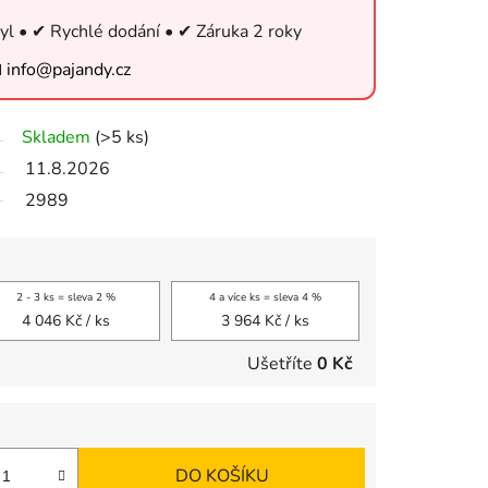
yl • ✔ Rychlé dodání • ✔ Záruka 2 roky

info@pajandy.cz
Skladem
(>5 ks)
11.8.2026
2989
2 - 3 ks = sleva 2 %
4 a více ks = sleva 4 %
4 046 Kč
/ ks
3 964 Kč
/ ks
Ušetříte
0 Kč
DO KOŠÍKU