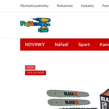
Přejít
Obchodní podmínky
Reklamace
Kontakty
Podm
na
obsah
NOVINKY
Nářadí
Sport
Kanc
AKCE
VÍCE ZA MÉNĚ