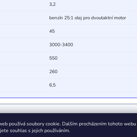
3,2
benzín 25:1 olej pro dvoutaktní motor
45
3000-3400
550
260
6,5
web používá soubory cookie. Dalším procházením tohoto webu
jete souhlas s jejich používáním.