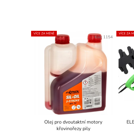
VÍCE ZA MÉNĚ
VÍCE ZA 
Kód:
1154
Olej pro dvoutaktní motory
EL
křovinořezy pily