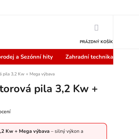
Doprava a platba
NÁKUPNÍ
KOŠÍK
PRÁZDNÝ KOŠÍK
rodej a Sezónní hity
Zahradní technika
Topi
 pila 3,2 Kw + Mega výbava
orová pila 3,2 Kw +
ocení
3,2 Kw + Mega výbava
– silný výkon a