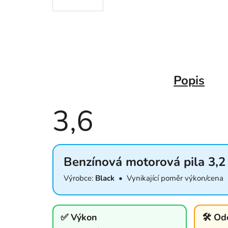
Popis
3,6
Průměrné
hodnocení
Benzínová motorová pila 3,
7 hodnocení
produktu
je
Výrobce:
Black
• Vynikající poměr výkon/cena 
3,6
z
5
hvězdiček.
✅ Výkon
🛠️ Od