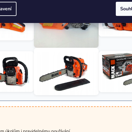
avení
Souh
m úkolům i pravidelnému používání.