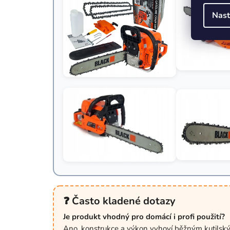
Nast
❓ Často kladené dotazy
Je produkt vhodný pro domácí i profi použití?
Ano, konstrukce a výkon vyhoví běžným kutilský