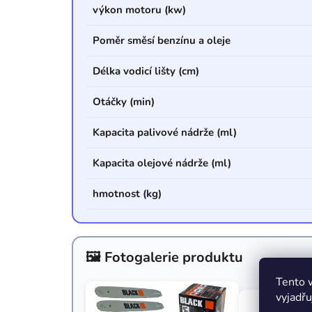
výkon motoru (kw)
Poměr směsí benzínu a oleje
Délka vodicí lišty (cm)
Otáčky (min)
Kapacita palivové nádrže (ml)
Kapacita olejové nádrže (ml)
hmotnost (kg)
🖼️ Fotogalerie produktu
Tento 
vyjadřu