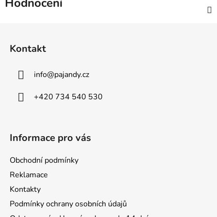
Hodnocení
Z
á
Kontakt
p
a
info
@
pajandy.cz
t
í
+420 734 540 530
Informace pro vás
Obchodní podmínky
Reklamace
Kontakty
Podmínky ochrany osobních údajů