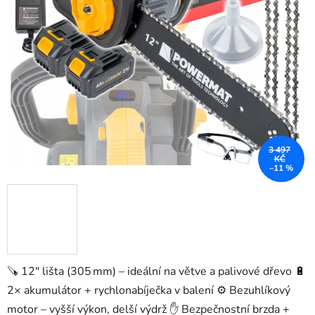
3 497
KČ
–11 %
🪚 12″ lišta (305 mm) – ideální na větve a palivové dřevo 🔋
2× akumulátor + rychlonabíječka v balení ⚙️ Bezuhlíkový
motor – vyšší výkon, delší výdrž ✋ Bezpečnostní brzda +