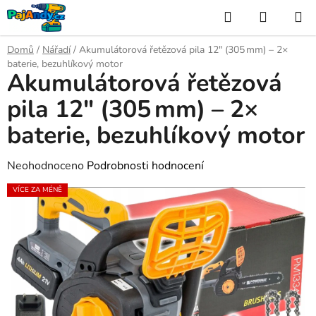
Přejít
Hledat
NÁKUP
na
KOŠÍK
obsah
Domů
/
Nářadí
/
Akumulátorová řetězová pila 12″ (305 mm) – 2×
baterie, bezuhlíkový motor
Akumulátorová řetězová
pila 12″ (305 mm) – 2×
baterie, bezuhlíkový motor
Průměrné
Neohodnoceno
Podrobnosti hodnocení
hodnocení
VÍCE ZA MÉNĚ
produktu
je
0,0
z
5
hvězdiček.