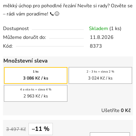
měkký úchop pro pohodlné řezání Nevíte si rady? Ozvěte se
– rádi vám poradíme! 📞😊
Dostupnost
Skladem
(1 ks)
Můžeme doručit do:
11.8.2026
Kód:
8373
Množstevní sleva
1 ks
2 - 3 ks = sleva 2 %
3 086 Kč
/ ks
3 024 Kč
/ ks
4 a více ks = sleva 4 %
2 963 Kč
/ ks
Ušetříte
0 Kč
–11 %
3 497 Kč