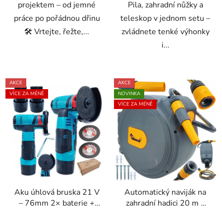
projektem – od jemné
Pila, zahradní nůžky a
práce po pořádnou dřinu
teleskop v jednom setu –
🛠️ Vrtejte, řežte,...
zvládnete tenké výhonky
i...
AKCE
AKCE
VÍCE ZA MÉNĚ
NOVINKA
VÍCE ZA MÉNĚ
Aku úhlová bruska 21 V
Automatický naviják na
– 76mm 2× baterie +
zahradní hadici 20 m s
2× kotouč
tryskou