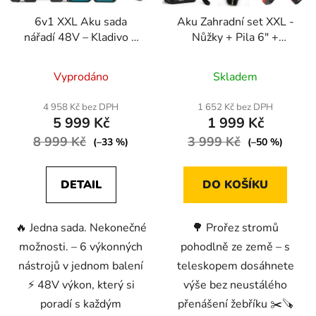
6v1 XXL Aku sada
Aku Zahradní set XXL -
nářadí 48V – Kladivo +
Nůžky + Pila 6" +
Rázový utahovák +
Teleskopická tyč + 2x
Průměrné
Průměrné
Bruska + Vrtačka/
baterie
Vyprodáno
Skladem
Šroubovák + Pila +
hodnocení
hodnocení
Zahradní nůžky
produktu
produktu
4 958 Kč bez DPH
1 652 Kč bez DPH
5 999 Kč
1 999 Kč
je
je
8 999 Kč
4,8
3 999 Kč
4,8
(–33 %)
(–50 %)
z
z
5
5
DETAIL
DO KOŠÍKU
hvězdiček.
hvězdiček.
🔥 Jedna sada. Nekonečné
🌳 Prořez stromů
možnosti. – 6 výkonných
pohodlně ze země – s
nástrojů v jednom balení
teleskopem dosáhnete
⚡ 48V výkon, který si
výše bez neustálého
poradí s každým
přenášení žebříku ✂️🪚