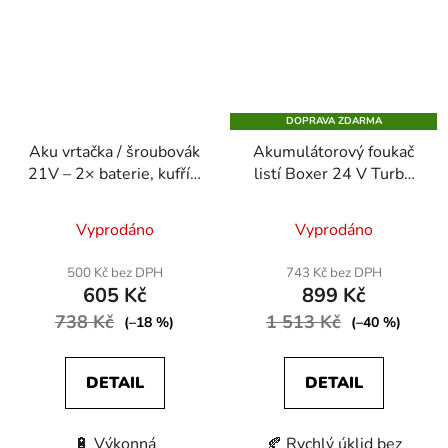
DOPRAVA ZDARMA
Aku vrtačka / šroubovák
Akumulátorový foukač
21V – 2× baterie, kufřík,
listí Boxer 24 V Turbo
sada bitů a nástavců
Jet – 2 × baterie +
Průměrné
nabíječka, výkonný
Vyprodáno
Vyprodáno
zahradní pomocník
hodnocení
produktu
500 Kč bez DPH
743 Kč bez DPH
605 Kč
899 Kč
je
738 Kč
1 513 Kč
5,0
(–18 %)
(–40 %)
z
5
DETAIL
DETAIL
hvězdiček.
🔋 Výkonná
🍂 Rychlý úklid bez