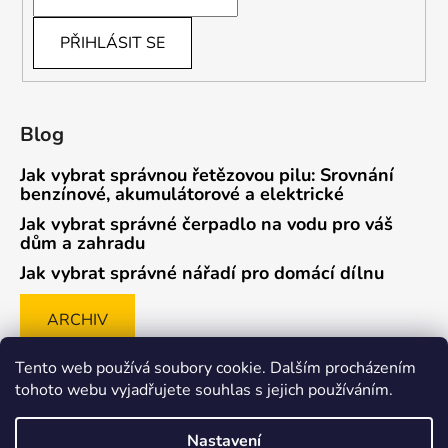
PŘIHLÁSIT SE
Blog
Jak vybrat správnou řetězovou pilu: Srovnání
benzínové, akumulátorové a elektrické
Jak vybrat správné čerpadlo na vodu pro váš
dům a zahradu
Jak vybrat správné nářadí pro domácí dílnu
ARCHIV
Tento web používá soubory cookie. Dalším procházením
tohoto webu vyjadřujete souhlas s jejich používáním.
Způsob ověřování recenzí
Nastavení