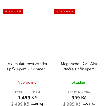
VÍCE ZA MÉNĚ
VÍCE ZA MÉNĚ
Akumulátorová vrtačka
Mega sada - 2v1 Aku
s příklepem - 2× baterie
vrtačka s příklepem i
48V, sada 92 ks
šroubovák 48V - 2x
Průměrné
Průměrné
Baterie 5 Ah ZDARMA
Vyprodáno
Skladem
hodnocení
+ nabíječka + kufřík
hodnocení
produktu
produktu
1 239 Kč bez DPH
826 Kč bez DPH
1 499 Kč
999 Kč
je
je
2 499 Kč
5,0
1 999 Kč
4,8
(–40 %)
(–50 %)