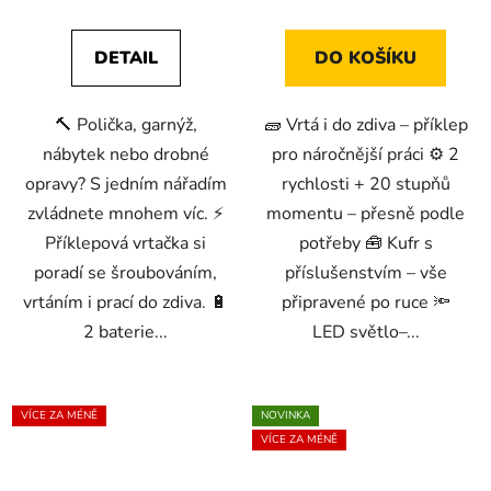
z
z
5
5
DETAIL
DO KOŠÍKU
hvězdiček.
hvězdiček.
🔨 Polička, garnýž,
🧱 Vrtá i do zdiva – příklep
nábytek nebo drobné
pro náročnější práci ⚙️ 2
opravy? S jedním nářadím
rychlosti + 20 stupňů
zvládnete mnohem víc. ⚡
momentu – přesně podle
Příklepová vrtačka si
potřeby 🧰 Kufr s
poradí se šroubováním,
příslušenstvím – vše
vrtáním i prací do zdiva. 🔋
připravené po ruce 🔦
2 baterie...
LED světlo–...
VÍCE ZA MÉNĚ
NOVINKA
VÍCE ZA MÉNĚ