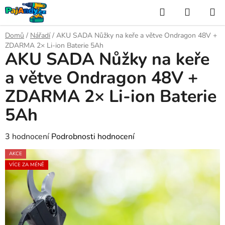
Přejít
Hledat
NÁKUP
na
KOŠÍK
obsah
Domů
/
Nářadí
/
AKU SADA Nůžky na keře a větve Ondragon 48V +
ZDARMA 2× Li-ion Baterie 5Ah
AKU SADA Nůžky na keře
a větve Ondragon 48V +
ZDARMA 2× Li-ion Baterie
5Ah
Průměrné
3 hodnocení
Podrobnosti hodnocení
hodnocení
AKCE
produktu
VÍCE ZA MÉNĚ
je
5,0
z
5