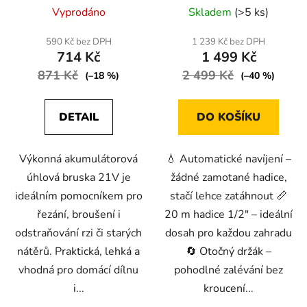
Průměrné
Vyprodáno
Skladem
(>5 ks)
hodnocení
produktu
590 Kč bez DPH
1 239 Kč bez DPH
714 Kč
1 499 Kč
je
871 Kč
2 499 Kč
5,0
(–18 %)
(–40 %)
z
5
DETAIL
DO KOŠÍKU
hvězdiček.
Výkonná akumulátorová
💧 Automatické navíjení –
úhlová bruska 21V je
žádné zamotané hadice,
ideálním pomocníkem pro
stačí lehce zatáhnout 📏
řezání, broušení i
20 m hadice 1/2" – ideální
odstraňování rzi či starých
dosah pro každou zahradu
nátěrů. Praktická, lehká a
🔄 Otočný držák –
vhodná pro domácí dílnu
pohodlné zalévání bez
i...
kroucení...