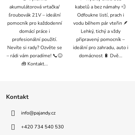
akumulátorová vrtačka/
kabelů a bez námahy 💨
šroubovák 21V – ideální
Odfoukne listí, prach i
pomocník pro každodenní
vodu během pár vteřin 🪶
domácí práce i
Lehký, tichý a vždy
profesionální použití.
připravený pomocník –
Nevíte si rady? Ozvěte se
ideální pro zahradu, auto i
– rádi vám poradíme! 📞😊
domácnost 🔋 Dvě...
🧰 Kontakt...
Z
á
Kontakt
p
a
info
@
pajandy.cz
t
í
+420 734 540 530