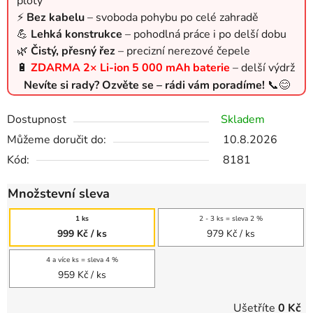
ploty
⚡
Bez kabelu
– svoboda pohybu po celé zahradě
💪
Lehká konstrukce
– pohodlná práce i po delší dobu
🌿
Čistý, přesný řez
– precizní nerezové čepele
🔋
ZDARMA 2× Li-ion 5 000 mAh baterie
– delší výdrž
Nevíte si rady? Ozvěte se – rádi vám poradíme!
📞😊
Dostupnost
Skladem
Můžeme doručit do:
10.8.2026
Kód:
8181
Množstevní sleva
1 ks
2 - 3 ks = sleva 2 %
999 Kč
/ ks
979 Kč
/ ks
4 a více ks = sleva 4 %
959 Kč
/ ks
Ušetříte
0 Kč