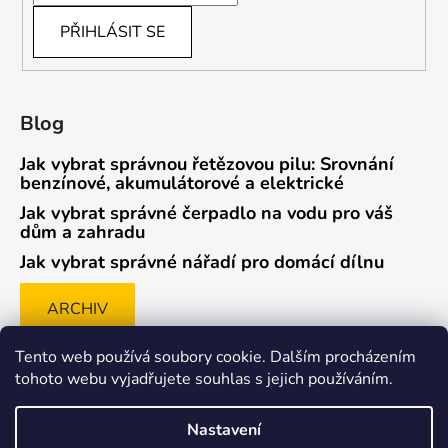
PŘIHLÁSIT SE
Blog
Jak vybrat správnou řetězovou pilu: Srovnání
benzínové, akumulátorové a elektrické
Jak vybrat správné čerpadlo na vodu pro váš
dům a zahradu
Jak vybrat správné nářadí pro domácí dílnu
ARCHIV
Tento web používá soubory cookie. Dalším procházením
tohoto webu vyjadřujete souhlas s jejich používáním.
Způsob ověřování recenzí
Nastavení