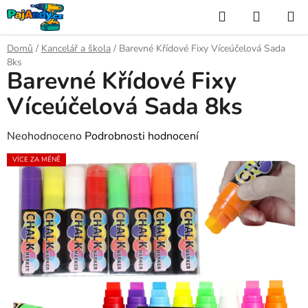
Přejít
Hledat
NÁKUP
na
KOŠÍK
obsah
Domů
/
Kancelář a škola
/
Barevné Křídové Fixy Víceúčelová Sada
8ks
Barevné Křídové Fixy
Víceúčelová Sada 8ks
Průměrné
Neohodnoceno
Podrobnosti hodnocení
hodnocení
VÍCE ZA MÉNĚ
produktu
je
0,0
z
5
hvězdiček.