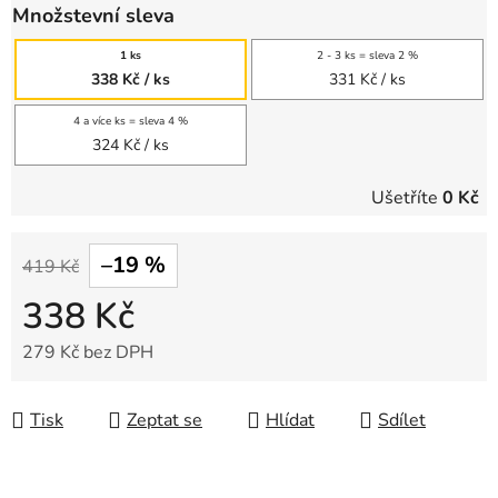
Množstevní sleva
1 ks
2 - 3 ks = sleva 2 %
338 Kč
/ ks
331 Kč
/ ks
4 a více ks = sleva 4 %
324 Kč
/ ks
Ušetříte
0 Kč
–19 %
419 Kč
338 Kč
279 Kč bez DPH
Měrná cena:
Tisk
Zeptat se
Hlídat
Sdílet