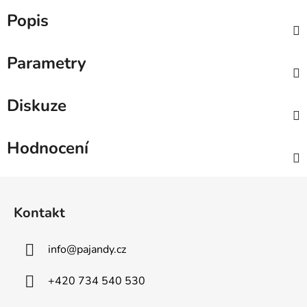
Popis
Parametry
Diskuze
Hodnocení
Z
á
Kontakt
p
a
info
@
pajandy.cz
t
í
+420 734 540 530