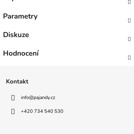
Parametry
Diskuze
Hodnocení
Z
á
Kontakt
p
a
info
@
pajandy.cz
t
í
+420 734 540 530