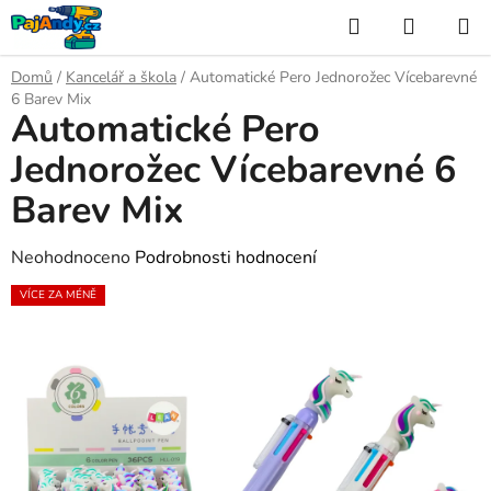
Přejít
Hledat
NÁKUP
na
KOŠÍK
obsah
Domů
/
Kancelář a škola
/
Automatické Pero Jednorožec Vícebarevné
6 Barev Mix
Automatické Pero
Jednorožec Vícebarevné 6
Barev Mix
Průměrné
Neohodnoceno
Podrobnosti hodnocení
hodnocení
VÍCE ZA MÉNĚ
produktu
je
0,0
z
5
hvězdiček.