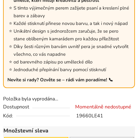
umělce, kteří milují
kreativitu
a pestrost
S tímto výjimečným perem zažijete psaní a kreslení plné
barev a zábavy
Každé stisknutí přinese novou barvu, a tak i nový nápad
Unikátní design s jednorožcem zaručuje, že se pero
stane oblíbeným kamarádem pro každou příležitost
Díky šesti různým barvám uvnitř pera je snadné vytvořit
všechno, co vás napadne
od barevného zápisu po umělecké dílo
Jednoduché přepínání barvy pomocí stisknutí
Nevíte si rady? Ozvěte se – rádi vám poradíme! 📞
Položka byla vyprodána…
Dostupnost
Momentálně nedostupné
Kód:
19660LE41
Množstevní sleva