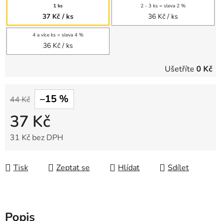
1 ks
2 - 3 ks = sleva 2 %
37 Kč
/ ks
36 Kč
/ ks
4 a více ks = sleva 4 %
36 Kč
/ ks
Ušetříte
0 Kč
–15 %
44 Kč
37 Kč
31 Kč bez DPH
Měrná cena:
Tisk
Zeptat se
Hlídat
Sdílet
Popis