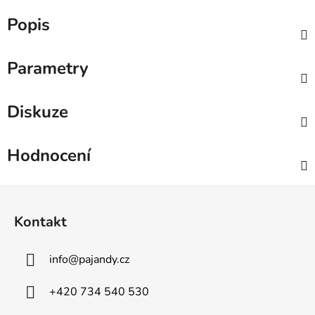
Popis
Parametry
Diskuze
Hodnocení
Z
á
Kontakt
p
a
info
@
pajandy.cz
t
í
+420 734 540 530