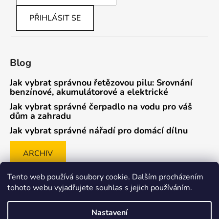
PŘIHLÁSIT SE
Blog
Jak vybrat správnou řetězovou pilu: Srovnání
benzínové, akumulátorové a elektrické
Jak vybrat správné čerpadlo na vodu pro váš
dům a zahradu
Jak vybrat správné nářadí pro domácí dílnu
ARCHIV
Tento web používá soubory cookie. Dalším procházením
tohoto webu vyjadřujete souhlas s jejich používáním.
Způsob ověřování recenzí
Nastavení