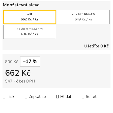
Množstevní sleva
1 ks
2 - 3 ks = sleva 2 %
662 Kč
/ ks
649 Kč
/ ks
4 a více ks = sleva 4 %
636 Kč
/ ks
Ušetříte
0 Kč
–17 %
800 Kč
662 Kč
547 Kč bez DPH
Měrná cena:
Tisk
Zeptat se
Hlídat
Sdílet