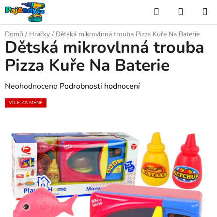
Přejít
Hledat
NÁKUP
na
KOŠÍK
obsah
Domů
/
Hračky
/
Dětská mikrovlnná trouba Pizza Kuře Na Baterie
Dětská mikrovlnná trouba
Pizza Kuře Na Baterie
Průměrné
Neohodnoceno
Podrobnosti hodnocení
hodnocení
VÍCE ZA MÉNĚ
produktu
je
0,0
z
5
hvězdiček.