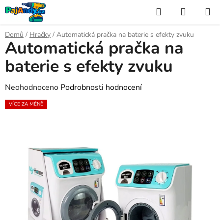
Přejít
Hledat
NÁKUP
na
KOŠÍK
obsah
Domů
/
Hračky
/
Automatická pračka na baterie s efekty zvuku
Automatická pračka na
baterie s efekty zvuku
Průměrné
Neohodnoceno
Podrobnosti hodnocení
hodnocení
VÍCE ZA MÉNĚ
produktu
je
0,0
z
5
hvězdiček.