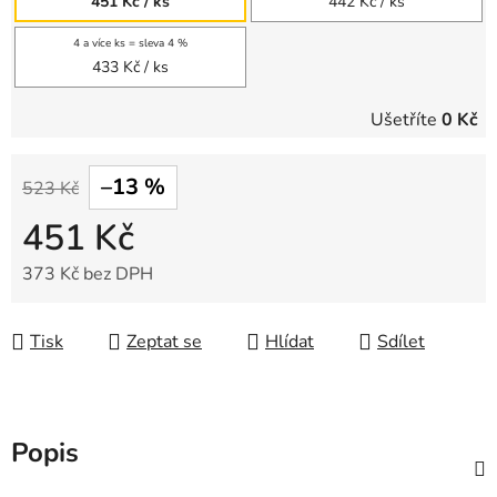
451 Kč
/ ks
442 Kč
/ ks
4 a více ks = sleva 4 %
433 Kč
/ ks
Ušetříte
0 Kč
–13 %
523 Kč
451 Kč
373 Kč bez DPH
Měrná cena:
Tisk
Zeptat se
Hlídat
Sdílet
Popis