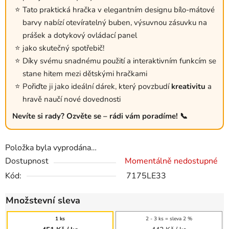
Tato praktická hračka v elegantním designu bílo-mátové
barvy nabízí otevíratelný buben, výsuvnou zásuvku na
prášek a dotykový ovládací panel
jako skutečný spotřebič!
Díky svému snadnému použití a interaktivním funkcím se
stane hitem mezi dětskými hračkami
Pořiďte ji jako ideální dárek, který povzbudí
kreativitu
a
hravě naučí nové dovednosti
Nevíte si rady? Ozvěte se – rádi vám poradíme! 📞
Položka byla vyprodána…
Dostupnost
Momentálně nedostupné
Kód:
7175LE33
Množstevní sleva
1 ks
2 - 3 ks = sleva 2 %