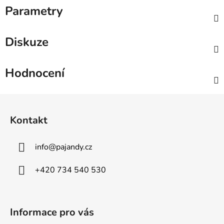
Parametry
Diskuze
Hodnocení
Z
á
Kontakt
p
a
info
@
pajandy.cz
t
í
+420 734 540 530
Informace pro vás