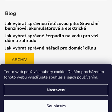
Blog
Jak vybrat správnou řetězovou pilu: Srovnání
benzínové, akumulátorové a elektrické
Jak vybrat správné čerpadlo na vodu pro váš
dům a zahradu
Jak vybrat správné nářadí pro domácí dílnu
ARCHIV
Tento web používá soubory cookie. Dalším procházením
tohoto webu vyjadřujete souhlas s jejich používáním.
Způsob ověřování recenzí
Nastavení
Souhlasím
Vytvořil Shoptet