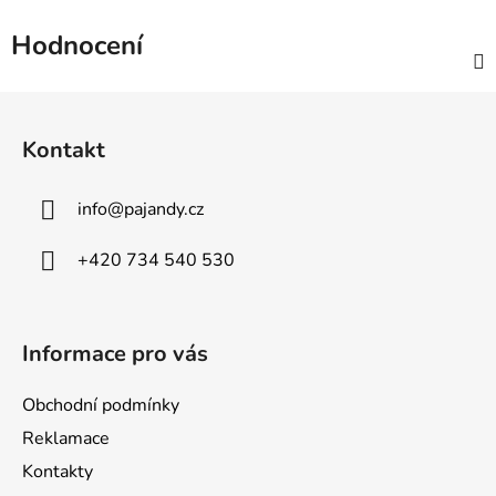
Hodnocení
Z
á
Kontakt
p
a
info
@
pajandy.cz
t
í
+420 734 540 530
Informace pro vás
Obchodní podmínky
Reklamace
Kontakty