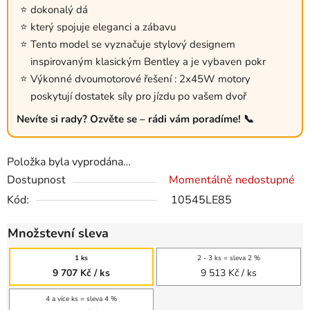
dokonalý dá
který spojuje eleganci a zábavu
Tento model se vyznačuje stylový designem
inspirovaným klasickým Bentley a je vybaven pokr
Výkonné dvoumotorové řešení : 2x45W motory
poskytují dostatek síly pro jízdu po vašem dvoř
Nevíte si rady? Ozvěte se – rádi vám poradíme! 📞
Položka byla vyprodána…
Dostupnost
Momentálně nedostupné
Kód:
10545LE85
Množstevní sleva
1 ks
2 - 3 ks = sleva 2 %
9 707 Kč
/ ks
9 513 Kč
/ ks
4 a více ks = sleva 4 %