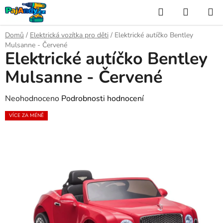
Přejít
Hledat
NÁKUP
na
KOŠÍK
obsah
Domů
/
Elektrická vozítka pro děti
/
Elektrické autíčko Bentley
Mulsanne - Červené
Elektrické autíčko Bentley
Mulsanne - Červené
Průměrné
Neohodnoceno
Podrobnosti hodnocení
hodnocení
VÍCE ZA MÉNĚ
produktu
je
0,0
z
5
hvězdiček.