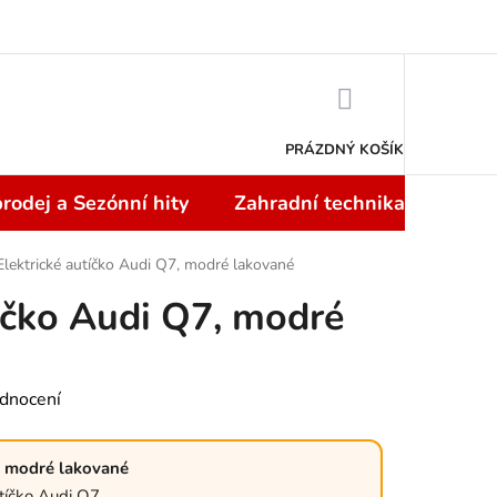
Doprava a platba
NÁKUPNÍ
KOŠÍK
PRÁZDNÝ KOŠÍK
rodej a Sezónní hity
Zahradní technika
Topi
Elektrické autíčko Audi Q7, modré lakované
tíčko Audi Q7, modré
dnocení
, modré lakované
tíčko Audi Q7