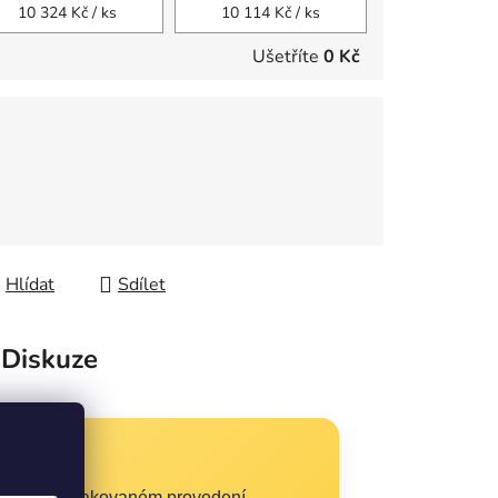
10 324 Kč
/ ks
10 114 Kč
/ ks
Ušetříte
0 Kč
Hlídat
Sdílet
Diskuze
né
ím modrém lakovaném provedení.