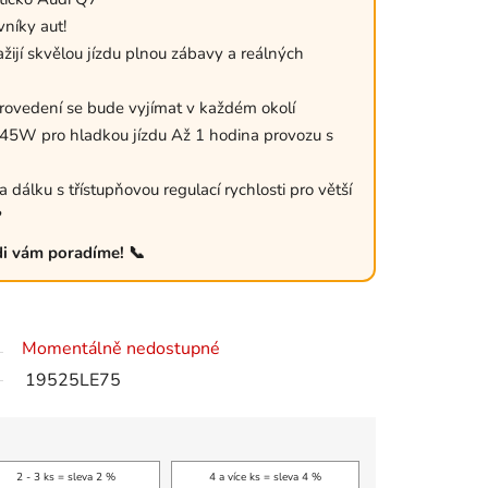
níky aut!
ažijí skvělou jízdu plnou zábavy a reálných
rovedení se bude vyjímat v každém okolí
5W pro hladkou jízdu Až 1 hodina provozu s
dálku s třístupňovou regulací rychlosti pro větší
?
di vám poradíme! 📞
Momentálně nedostupné
19525LE75
2 - 3 ks = sleva 2 %
4 a více ks = sleva 4 %