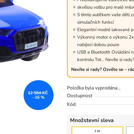
0,0
skvělou volbu pro malé milov
z
S tímto autíčkem vaše děti z
5
simulačních funkcí
hvězdiček.
Elegantní modré lakované p
Výkonný motor o výkonu 2x4
nabíjecí dobou pouze
USB a Bluetooth Ovládání na 
kontrolu Tot… Nevíte si rady
Nevíte si rady? Ozvěte se – rá
Položka byla vyprodána…
12 584 KČ
Dostupnost
–16 %
Kód:
Množstevní sleva
1 ks