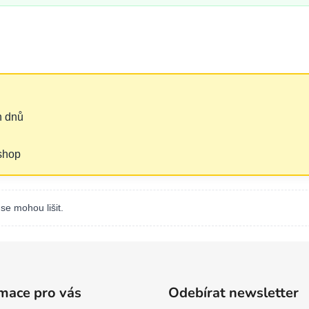
h dnů
‑shop
se mohou lišit.
mace pro vás
Odebírat newsletter