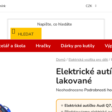
ínky ochrany osobních údajů
Odstoupení od kupní smlouvy do 14 dní
CZK
HLEDAT
elář a škola
Hračky
Dárky pro kutily
Výp
Domů
/
Elektrická vozítka pro děti
/
Elektrické au
lakované
Průměrné
Neohodnoceno
Podrobnosti ho
hodnocení
produktu
Elektrické autíčko Audi Q7
je
Představujeme elektrické au