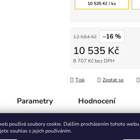
10 535 Kč
/ ks
–16 %
12 584 Kč
10 535 Kč
8 707 Kč bez DPH
Měrná cena:
Tisk
Zeptat se
Parametry
Hodnocení
web používá soubory cookie. Dalším procházením tohoto webu
trické autíčko Audi Q7, modré lakova
jete souhlas s jejich používáním.
kované Objevte úžasné elektrické autíčko Audi Q7 v elegantn