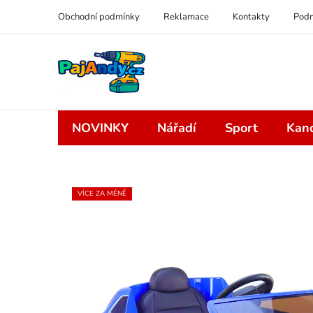
Přejít
Obchodní podmínky
Reklamace
Kontakty
Podm
na
obsah
NOVINKY
Nářadí
Sport
Kanc
VÍCE ZA MÉNĚ