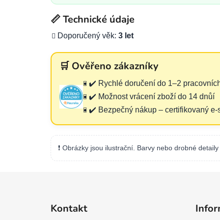
📏 Technické údaje
Doporučený věk:
3 let
🛒 Ověřeno zákazníky
✔️ Rychlé doručení do 1–2 pracovníc
✔️ Možnost vrácení zboží do 14 dnůí
✔️ Bezpečný nákup – certifikovaný e
❗ Obrázky jsou ilustrační. Barvy nebo drobné detaily 
Z
á
Kontakt
Infor
p