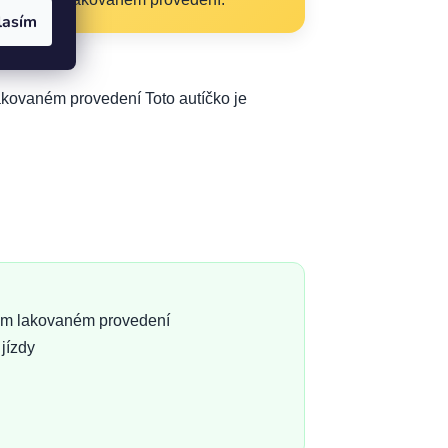
lasím
akovaném provedení Toto autíčko je
rém lakovaném provedení
jízdy