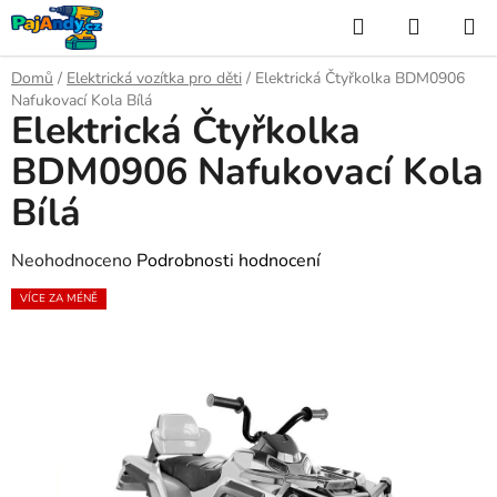
Přejít
Hledat
NÁKUP
na
KOŠÍK
obsah
Domů
/
Elektrická vozítka pro děti
/
Elektrická Čtyřkolka BDM0906
Nafukovací Kola Bílá
Elektrická Čtyřkolka
BDM0906 Nafukovací Kola
Bílá
Průměrné
Neohodnoceno
Podrobnosti hodnocení
hodnocení
VÍCE ZA MÉNĚ
produktu
je
0,0
z
5
hvězdiček.