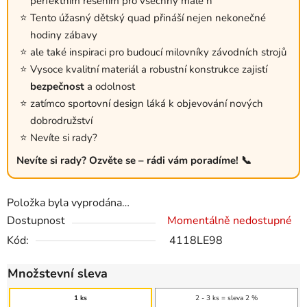
perfektním řešením pro všechny malé n
Tento úžasný dětský quad přináší nejen nekonečné
hodiny zábavy
ale také inspiraci pro budoucí milovníky závodních strojů
Vysoce kvalitní materiál a robustní konstrukce zajistí
bezpečnost
a odolnost
zatímco sportovní design láká k objevování nových
dobrodružství
Nevíte si rady?
Nevíte si rady? Ozvěte se – rádi vám poradíme! 📞
Položka byla vyprodána…
Dostupnost
Momentálně nedostupné
Kód:
4118LE98
Množstevní sleva
1 ks
2 - 3 ks = sleva 2 %