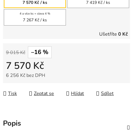
7 570 Kč
/ ks
7 419 Kč
/ ks
4 a více ks = sleva 4 %
7 267 Kč
/ ks
Ušetříte
0 Kč
–16 %
9 015 Kč
7 570 Kč
6 256 Kč bez DPH
Měrná cena:
Tisk
Zeptat se
Hlídat
Sdílet
Popis