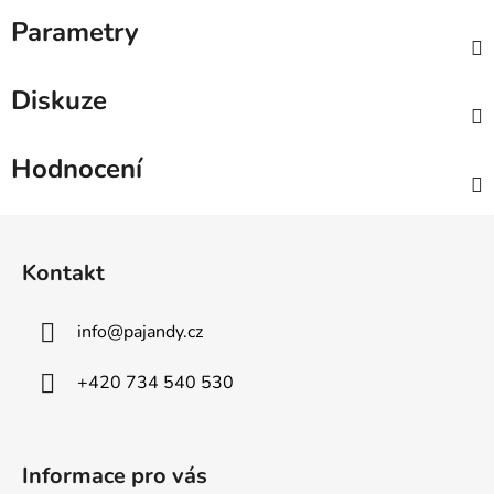
Parametry
Diskuze
Hodnocení
Z
á
Kontakt
p
a
info
@
pajandy.cz
t
í
+420 734 540 530
Informace pro vás