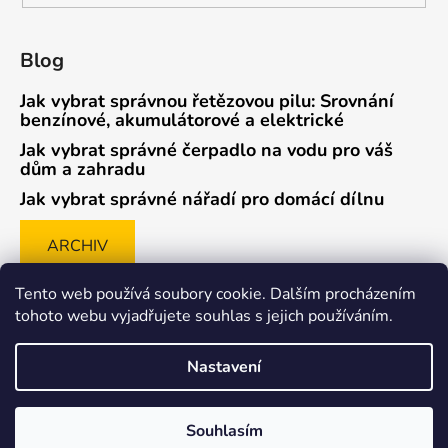
Blog
Jak vybrat správnou řetězovou pilu: Srovnání
benzínové, akumulátorové a elektrické
Jak vybrat správné čerpadlo na vodu pro váš
dům a zahradu
Jak vybrat správné nářadí pro domácí dílnu
ARCHIV
Tento web používá soubory cookie. Dalším procházením
tohoto webu vyjadřujete souhlas s jejich používáním.
Způsob ověřování recenzí
Nastavení
Souhlasím
Vytvořil Shoptet