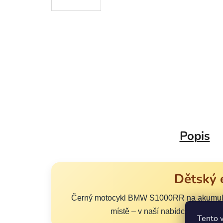
Popis
Dětský 
Černý motocykl BMW S1000RR na akumuláto
místě – v naší nabídce máme če
Tento 