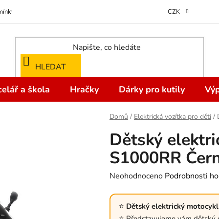
ínky ochrany osobních údajů
Odstoupení od kupní smlouvy do 14 dní
CZK
HLEDAT
elář a škola
Hračky
Dárky pro kutily
Výp
Domů
/
Elektrická vozítka pro děti
/
Dětský elekt
S1000RR Čer
Průměrné
Neohodnoceno
Podrobnosti ho
hodnocení
produktu
Dětský elektrický motocy
je
Představujeme vám dětský 