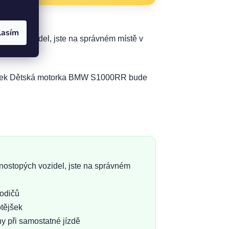
lasím
ých vozidel, jste na správném místě v
otějšek Dětská motorka BMW S1000RR bude
ostopých vozidel, jste na správném
rodičů
otějšek
y při samostatné jízdě