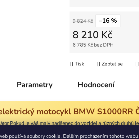
–16 %
9 824 Kč
8 210 Kč
6 785 Kč bez DPH
Měrná cena:
Tisk
Zeptat se
Parametry
Hodnocení
elektrický motocykl BMW S1000RR 
r Pokud je váš malý nadšenec do vozidel a různých druhů jed
rný motocykl BMW S1000RR, který jistě splní sen každého dítět
web používá soubory cookie. Dalším procházením tohoto webu