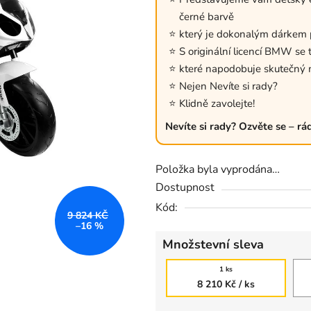
0,0
černé barvě
z
který je dokonalým dárkem 
5
S originální licencí BMW se
hvězdiček.
které napodobuje skutečný
Nejen Nevíte si rady?
Klidně zavolejte!
Nevíte si rady? Ozvěte se – rá
Položka byla vyprodána…
Dostupnost
Kód:
9 824 KČ
–16 %
Množstevní sleva
1 ks
8 210 Kč
/ ks