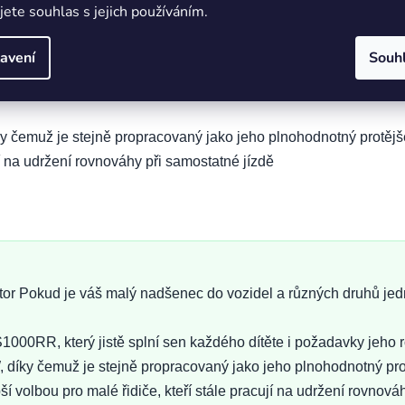
jete souhlas s jejich používáním.
avení
Souh
d je váš malý nadšenec do vozidel a různých druhů jednostop
který jistě splní sen každého dítěte i požadavky jeho rodičů
díky čemuž je stejně propracovaný jako jeho plnohodnotný pr
jí na udržení rovnováhy při samostatné jízdě
Pokud je váš malý nadšenec do vozidel a různých druhů jedn
00RR, který jistě splní sen každého dítěte i požadavky jeho 
, díky čemuž je stejně propracovaný jako jeho plnohodnotný pr
lbou pro malé řidiče, kteří stále pracují na udržení rovnováh