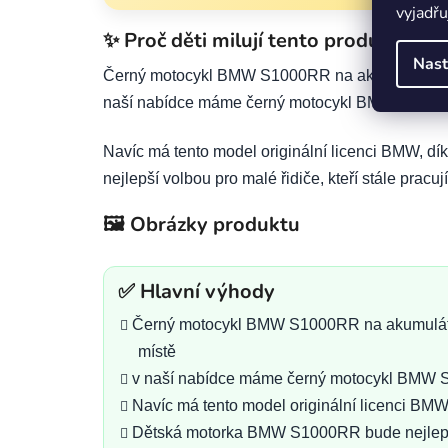
vyjadřu
✨ Proč děti milují tento produkt
Nast
Černý motocykl BMW S1000RR na akumulátor Poku
naší nabídce máme černý motocykl BMW S1000RR, 
Navíc má tento model originální licenci BMW, 
nejlepší volbou pro malé řidiče, kteří stále pracu
🖼️ Obrázky produktu
✅ Hlavní výhody
Černý motocykl BMW S1000RR na akumulátor 
místě
v naší nabídce máme černý motocykl BMW S10
Navíc má tento model originální licenci BMW
Dětská motorka BMW S1000RR bude nejlepší vo