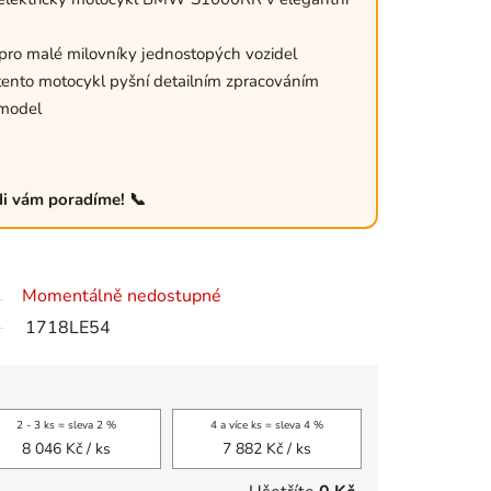
pro malé milovníky jednostopých vozidel
 tento motocykl pyšní detailním zpracováním
 model
di vám poradíme! 📞
Momentálně nedostupné
1718LE54
2 - 3 ks = sleva 2 %
4 a více ks = sleva 4 %
8 046 Kč
/ ks
7 882 Kč
/ ks