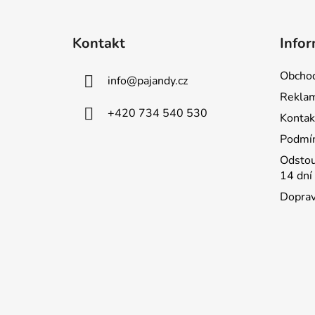
Z
á
Kontakt
Infor
p
a
Obchod
info
@
pajandy.cz
t
Rekla
í
+420 734 540 530
Kontak
Podmín
Odstou
14 dní
Doprav