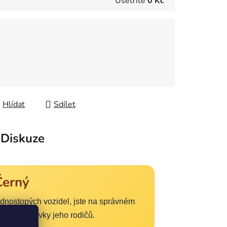
Ušetříte
0 Kč
Hlídat
Sdílet
Diskuze
Černý
nostopých vozidel, jste na správném
e i požadavky jeho rodičů.