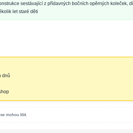
onstrukce sestávající z přídavných bočních opěrných koleček, dí
lik let staré děti
h dnů
‑shop
se mohou lišit.