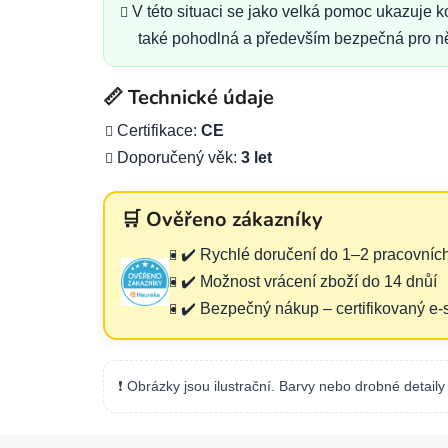
V této situaci se jako velká pomoc ukazuje k
také pohodlná a především bezpečná pro něko
📏 Technické údaje
Certifikace:
CE
Doporučený věk:
3 let
🛒 Ověřeno zákazníky
✔️ Rychlé doručení do 1–2 pracovníc
✔️ Možnost vrácení zboží do 14 dnůí
✔️ Bezpečný nákup – certifikovaný e
❗ Obrázky jsou ilustrační. Barvy nebo drobné detaily 