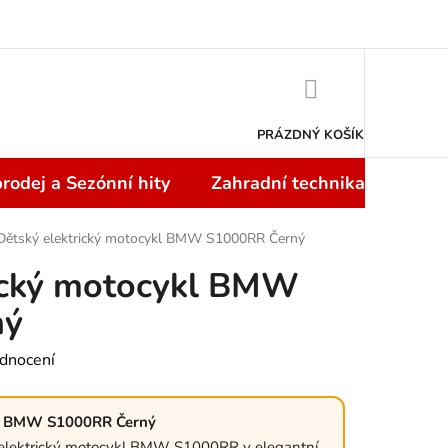
Doprava a platba
NÁKUPNÍ
KOŠÍK
PRÁZDNÝ KOŠÍK
rodej a Sezónní hity
Zahradní technika
Topi
Dětský elektrický motocykl BMW S1000RR Černý
rický motocykl BMW
ný
dnocení
kl BMW S1000RR Černý
elektrický motocykl BMW S1000RR v elegantní