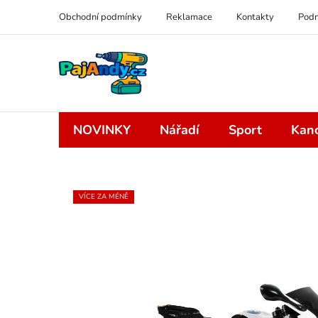
Přejít
Obchodní podmínky
Reklamace
Kontakty
Podm
na
obsah
NOVINKY
Nářadí
Sport
Kanc
VÍCE ZA MÉNĚ