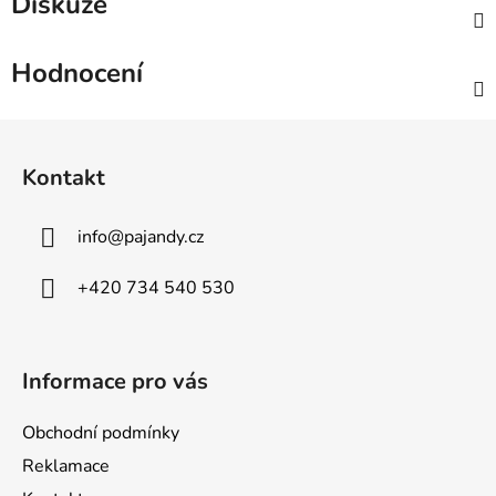
Diskuze
Hodnocení
Z
á
Kontakt
p
a
info
@
pajandy.cz
t
í
+420 734 540 530
Informace pro vás
Obchodní podmínky
Reklamace