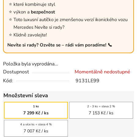
které kombinuje styl
výkon a
bezpečnost
Toto luxusní autíčko je zmenšenou verzí ikonického vozu
Mercedes Nevíte si rady?
Klidně zavolejte!
Nevíte si rady? Ozvěte se – rádi vám poradíme! 📞
Položka byla vyprodána…
Dostupnost
Momentálně nedostupné
Kód:
9131LE99
Množstevní sleva
1 ks
2 - 3 ks = sleva 2 %
7 299 Kč
/ ks
7 153 Kč
/ ks
4 a více ks = sleva 4 %
7 007 Kč
/ ks