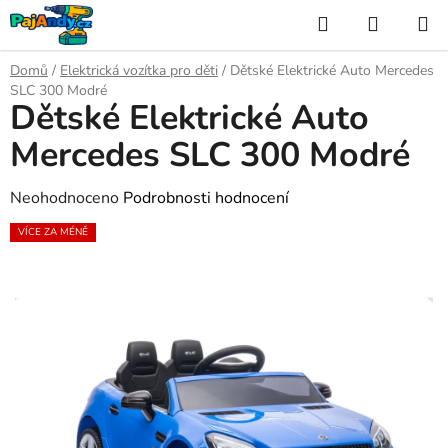
Přejít
Hledat
NÁKUP
na
KOŠÍK
obsah
Domů
/
Elektrická vozítka pro děti
/
Dětské Elektrické Auto Mercedes
SLC 300 Modré
Dětské Elektrické Auto
Mercedes SLC 300 Modré
Průměrné
Neohodnoceno
Podrobnosti hodnocení
hodnocení
VÍCE ZA MÉNĚ
produktu
je
0,0
z
5
hvězdiček.