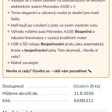
Vydejte se s vaším dítětem na dobrodružství se detským
elektrickým autem Mercedes A100 v č
Tento elegantní a výkonný model je ideální pro malé
řidiče
kteří touží po vzrušení z jízdy ve svém vlastním vozu
Výhody našeho auta Mercedes A100:
Bezpečná
a
robustní konstrukce z vysoce kvalitních mater
USB a SD vstupy
Bezpečnostní
prvky jako automatický
brzda a
bezpečnostní
pásy Toto akumulá… Nevíte si
rady?
Klidně zavolejte!
Nevíte si rady? Ozvěte se – rádi vám poradíme! 📞
Dostupnost
Skladem
(5 ks)
Můžeme doručit do:
11.8.2026
Kód:
6438LE11