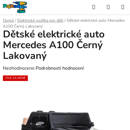
Přejít
Hledat
NÁKUP
na
KOŠÍK
obsah
Domů
/
Elektrická vozítka pro děti
/
Dětské elektrické auto Mercedes
A100 Černý Lakovaný
Dětské elektrické auto
Mercedes A100 Černý
Lakovaný
Průměrné
Neohodnoceno
Podrobnosti hodnocení
hodnocení
VÍCE ZA MÉNĚ
produktu
je
0,0
z
5
hvězdiček.