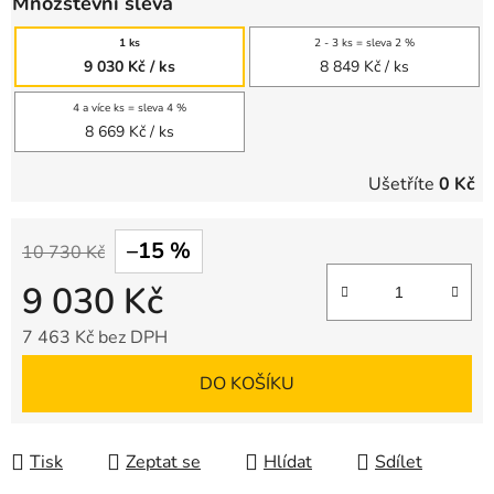
Množstevní sleva
1 ks
2 - 3 ks = sleva 2 %
9 030 Kč
/ ks
8 849 Kč
/ ks
4 a více ks = sleva 4 %
8 669 Kč
/ ks
Ušetříte
0 Kč
–15 %
10 730 Kč
9 030 Kč
7 463 Kč bez DPH
Měrná cena:
DO KOŠÍKU
Tisk
Zeptat se
Hlídat
Sdílet