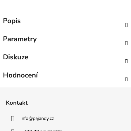
Popis
Parametry
Diskuze
Hodnocení
Z
á
Kontakt
p
a
info
@
pajandy.cz
t
í