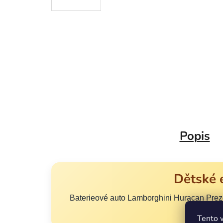
Popis
Dětské 
Baterieové auto Lamborghini Huracan Preze
Tento 