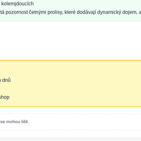
ch kolemjdoucích
á pozornost četnými prolisy, které dodávají dynamický dojem, 
h dnů
‑shop
se mohou lišit.