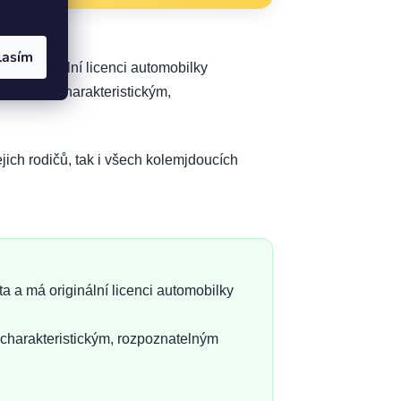
lasím
á originální licenci automobilky
ozdobena charakteristickým,
jich rodičů, tak i všech kolemjdoucích
 a má originální licenci automobilky
 charakteristickým, rozpoznatelným