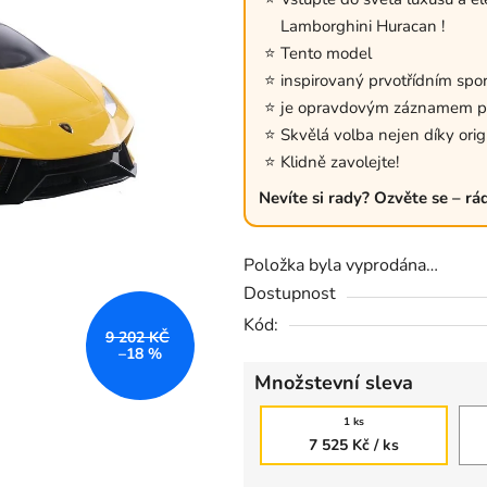
0,0
Lamborghini Huracan !
z
Tento model
5
inspirovaný prvotřídním sp
hvězdiček.
je opravdovým záznamem pre
Skvělá volba nejen díky orig
Klidně zavolejte!
Nevíte si rady? Ozvěte se – rá
Položka byla vyprodána…
Dostupnost
Kód:
9 202 KČ
–18 %
Množstevní sleva
1 ks
7 525 Kč
/ ks