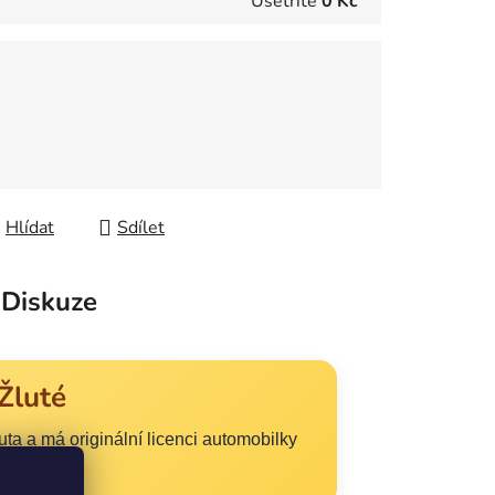
Ušetříte
0 Kč
Hlídat
Sdílet
Diskuze
Žluté
a a má originální licenci automobilky