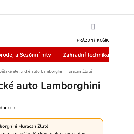
Doprava a platba
NÁKUPNÍ
KOŠÍK
PRÁZDNÝ KOŠÍK
rodej a Sezónní hity
Zahradní technika
Topi
Dětské elektrické auto Lamborghini Huracan Žluté
ické auto Lamborghini
é
dnocení
mborghini Huracan Žluté
elegance s naším dětským elektrickým autem