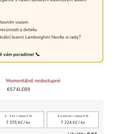
ortovním vozem
ciznosti a detailu
inální licenci Lamborghini Nevíte si rady?
di vám poradíme! 📞
Momentálně nedostupné
6574LE89
2 - 3 ks = sleva 2 %
4 a více ks = sleva 4 %
7 375 Kč
/ ks
7 224 Kč
/ ks