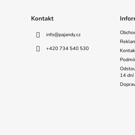
Z
á
Kontakt
Infor
p
a
Obchod
info
@
pajandy.cz
t
Rekla
í
+420 734 540 530
Kontak
Podmín
Odstou
14 dní
Doprav