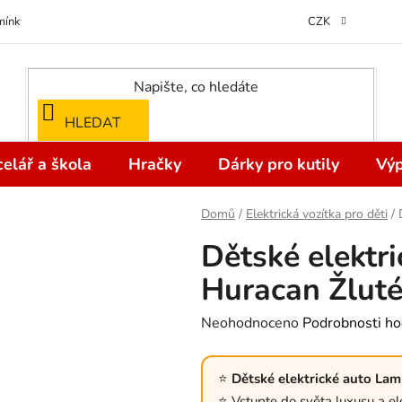
ínky ochrany osobních údajů
Odstoupení od kupní smlouvy do 14 dní
CZK
HLEDAT
elář a škola
Hračky
Dárky pro kutily
Výp
Domů
/
Elektrická vozítka pro děti
/
Dětské elektr
Huracan Žlut
Průměrné
Neohodnoceno
Podrobnosti ho
hodnocení
produktu
Dětské elektrické auto La
je
Vstupte do světa luxusu a 