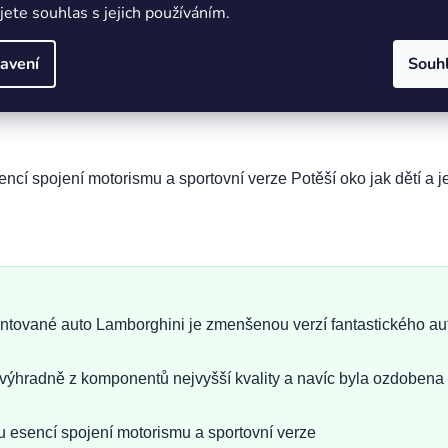
jete souhlas s jejich používáním.
avení
Souh
né auto Lamborghini je zmenšenou verzí fantastického auta a m
vyrobena výhradně z komponentů nejvyšší kvality a navíc byla 
cí spojení motorismu a sportovní verze Potěší oko jak dětí a je
tované auto Lamborghini je zmenšenou verzí fantastického auta
 výhradně z komponentů nejvyšší kvality a navíc byla ozdobena
 esencí spojení motorismu a sportovní verze