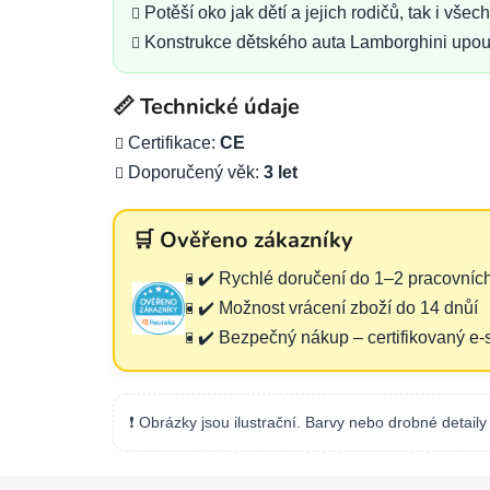
Potěší oko jak dětí a jejich rodičů, tak i vše
Konstrukce dětského auta Lamborghini upout
📏 Technické údaje
Certifikace:
CE
Doporučený věk:
3 let
🛒 Ověřeno zákazníky
✔️ Rychlé doručení do 1–2 pracovníc
✔️ Možnost vrácení zboží do 14 dnůí
✔️ Bezpečný nákup – certifikovaný e
❗ Obrázky jsou ilustrační. Barvy nebo drobné detaily 