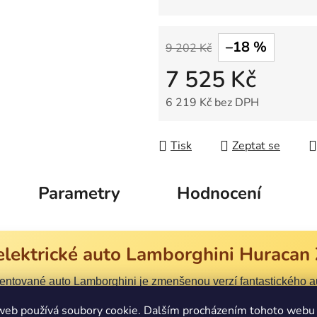
–18 %
9 202 Kč
7 525 Kč
6 219 Kč bez DPH
Měrná cena:
Tisk
Zeptat se
Parametry
Hodnocení
elektrické auto Lamborghini Huracan 
ntované auto Lamborghini je zmenšenou verzí fantastického aut
Lamborghini.
web používá soubory cookie. Dalším procházením tohoto webu