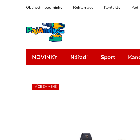
Přejít
Obchodní podmínky
Reklamace
Kontakty
Podm
na
obsah
NOVINKY
Nářadí
Sport
Kanc
VÍCE ZA MÉNĚ