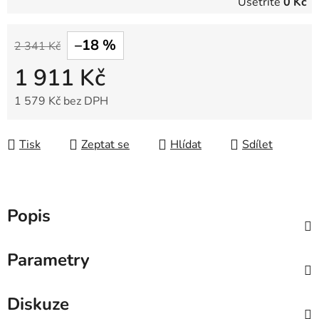
Ušetříte
0 Kč
–18 %
2 341 Kč
1 911 Kč
1 579 Kč bez DPH
Měrná cena:
Tisk
Zeptat se
Hlídat
Sdílet
Popis
Parametry
Diskuze