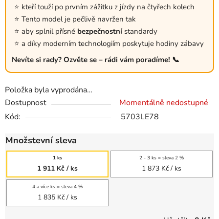
kteří touží po prvním zážitku z jízdy na čtyřech kolech
Tento model je pečlivě navržen tak
aby splnil přísné
bezpečnostní
standardy
a díky moderním technologiím poskytuje hodiny zábavy
Nevíte si rady? Ozvěte se – rádi vám poradíme! 📞
Položka byla vyprodána…
Dostupnost
Momentálně nedostupné
Kód:
5703LE78
Množstevní sleva
1 ks
2 - 3 ks = sleva 2 %
1 911 Kč
/ ks
1 873 Kč
/ ks
4 a více ks = sleva 4 %
1 835 Kč
/ ks