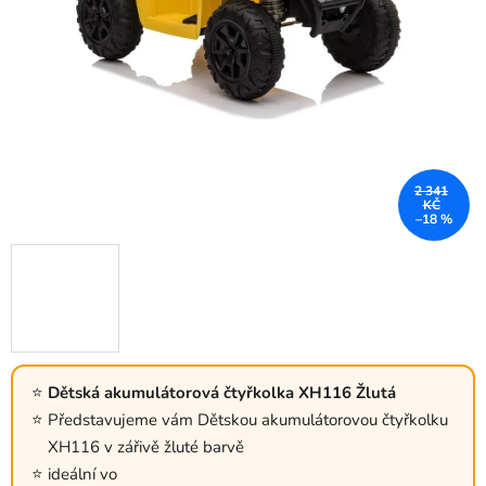
2 341
KČ
–18 %
Dětská akumulátorová čtyřkolka XH116 Žlutá
Představujeme vám Dětskou akumulátorovou čtyřkolku
XH116 v zářivě žluté barvě
ideální vo