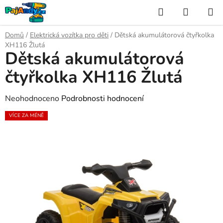
Přejít
Hledat
NÁKUP
na
KOŠÍK
obsah
Domů
/
Elektrická vozítka pro děti
/
Dětská akumulátorová čtyřkolka
XH116 Žlutá
Dětská akumulátorová
čtyřkolka XH116 Žlutá
Průměrné
Neohodnoceno
Podrobnosti hodnocení
hodnocení
VÍCE ZA MÉNĚ
produktu
je
0,0
z
5
hvězdiček.