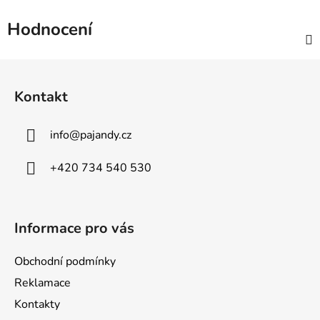
Hodnocení
Z
á
Kontakt
p
a
info
@
pajandy.cz
t
í
+420 734 540 530
Informace pro vás
Obchodní podmínky
Reklamace
Kontakty