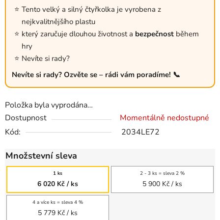
Tento velký a silný čtyřkolka je vyrobena z
nejkvalitnějšího plastu
který zaručuje dlouhou životnost a
bezpečnost
během
hry
Nevíte si rady?
Nevíte si rady? Ozvěte se – rádi vám poradíme! 📞
Položka byla vyprodána…
Dostupnost
Momentálně nedostupné
Kód:
2034LE72
Množstevní sleva
1 ks
2 - 3 ks = sleva 2 %
6 020 Kč
/ ks
5 900 Kč
/ ks
4 a více ks = sleva 4 %
5 779 Kč
/ ks