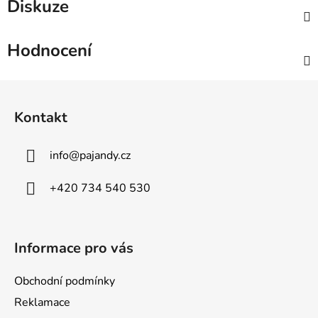
Diskuze
Hodnocení
Z
á
Kontakt
p
a
info
@
pajandy.cz
t
í
+420 734 540 530
Informace pro vás
Obchodní podmínky
Reklamace