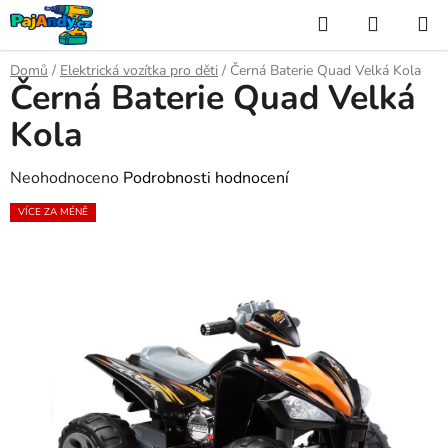
Přejít
Hledat
NÁKUP
na
KOŠÍK
obsah
Domů
/
Elektrická vozítka pro děti
/
Černá Baterie Quad Velká Kola
Černá Baterie Quad Velká
Kola
Průměrné
Neohodnoceno
Podrobnosti hodnocení
hodnocení
VÍCE ZA MÉNĚ
produktu
je
0,0
z
5
hvězdiček.