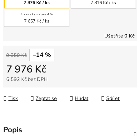
7 976 Kč
/ ks
7 816 Kč
/ ks
4 a více ks = sleva 4 %
7 657 Kč
/ ks
Ušetříte
0 Kč
–14 %
9 359 Kč
7 976 Kč
6 592 Kč bez DPH
Měrná cena:
Tisk
Zeptat se
Hlídat
Sdílet
Popis