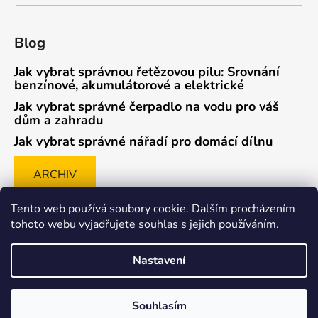
Blog
Jak vybrat správnou řetězovou pilu: Srovnání
benzínové, akumulátorové a elektrické
Jak vybrat správné čerpadlo na vodu pro váš
dům a zahradu
Jak vybrat správné nářadí pro domácí dílnu
ARCHIV
Tento web používá soubory cookie. Dalším procházením
tohoto webu vyjadřujete souhlas s jejich používáním.
Způsob ověřování recenzí
Nastavení
Souhlasím
Vytvořil Shoptet