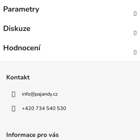
Parametry
Diskuze
Hodnocení
Z
á
Kontakt
p
a
info
@
pajandy.cz
t
í
+420 734 540 530
Informace pro vás