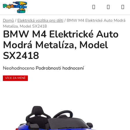
Přejít
Hledat
NÁKUP
na
KOŠÍK
obsah
Domů
/
Elektrická vozítka pro děti
/
BMW M4 Elektrické Auto Modrá
Metalíza, Model SX2418
BMW M4 Elektrické Auto
Modrá Metalíza, Model
SX2418
Průměrné
Neohodnoceno
Podrobnosti hodnocení
hodnocení
VÍCE ZA MÉNĚ
produktu
je
0,0
z
5
hvězdiček.