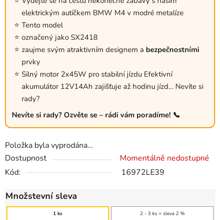
Vydejte se na cestu nekonečné zábavy s naším
elektrickým autíčkem BMW M4 v modré metalíze
Tento model
označený jako SX2418
zaujme svým atraktivním designem a
bezpečnostními
prvky
Silný motor 2x45W pro stabilní jízdu Efektivní
akumulátor 12V14Ah zajišťuje až hodinu jízd… Nevíte si
rady?
Nevíte si rady? Ozvěte se – rádi vám poradíme! 📞
Položka byla vyprodána…
Dostupnost
Momentálně nedostupné
Kód:
16972LE39
Množstevní sleva
1 ks
2 - 3 ks = sleva 2 %