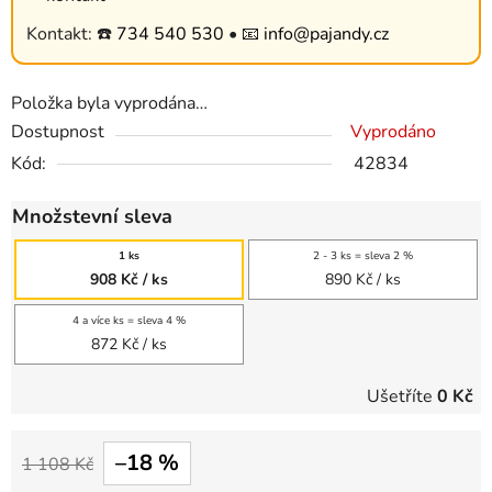
Kontakt: ☎️
734 540 530
• 📧
info@pajandy.cz
Položka byla vyprodána…
Dostupnost
Vyprodáno
Kód:
42834
Množstevní sleva
1 ks
2 - 3 ks = sleva 2 %
908 Kč
/ ks
890 Kč
/ ks
4 a více ks = sleva 4 %
872 Kč
/ ks
Ušetříte
0 Kč
–18 %
1 108 Kč