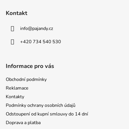
Z
á
Kontakt
p
a
info
@
pajandy.cz
t
í
+420 734 540 530
Informace pro vás
Obchodní podmínky
Reklamace
Kontakty
Podmínky ochrany osobních údajů
Odstoupení od kupní smlouvy do 14 dní
Doprava a platba