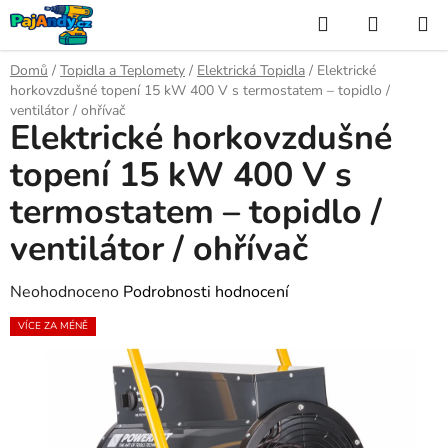
Přejít
Hledat
NÁKUP
na
KOŠÍK
obsah
Domů
/
Topidla a Teplomety
/
Elektrická Topidla
/
Elektrické
horkovzdušné topení 15 kW 400 V s termostatem – topidlo /
ventilátor / ohřívač
Elektrické horkovzdušné
topení 15 kW 400 V s
termostatem – topidlo /
ventilátor / ohřívač
Průměrné
Neohodnoceno
Podrobnosti hodnocení
hodnocení
VÍCE ZA MÉNĚ
produktu
je
0,0
z