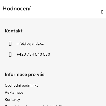
Hodnocení
Z
á
Kontakt
p
a
info
@
pajandy.cz
t
í
+420 734 540 530
Informace pro vás
Obchodní podmínky
Reklamace
Kontakty