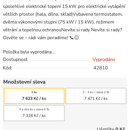
spolehlivé elektrické topení 15 kW pro elektrické vytápění
větších prostor (hala, dílna, sklad)Vybavena termostatem,
dvěma výkonovými stupni (75 kW / 15 kW), režimem
větrání a tepelnou ochranouNevíte si rady Nevíte si rady?
Ozvěte se – rádi vám poradíme! 📞😊
Položka byla vyprodána…
Dostupnost
Vyprodáno
Kód:
42810
Množstevní sleva
1 ks
2 - 3 ks = sleva 2 %
7 623 Kč
/ ks
7 471 Kč
/ ks
4 a více ks = sleva 4 %
7 318 Kč
/ ks
Ušetříte
0 Kč