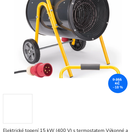
5
hvězdiček.
9 355
KČ
–18 %
Elektrické topení 15 kW (400 V) s termostatem Výkonné a