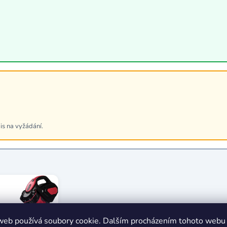
is na vyžádání.
web používá soubory cookie. Dalším procházením tohoto webu