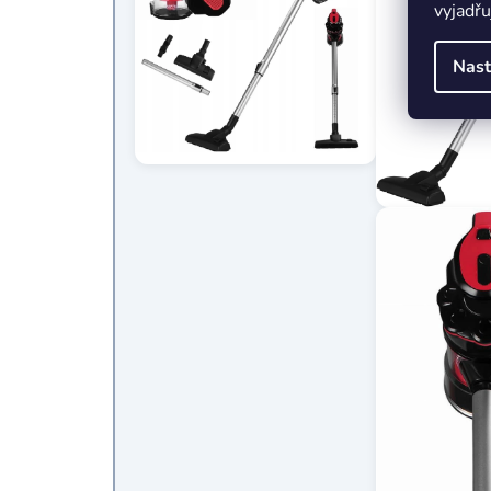
vyjadřu
Nast