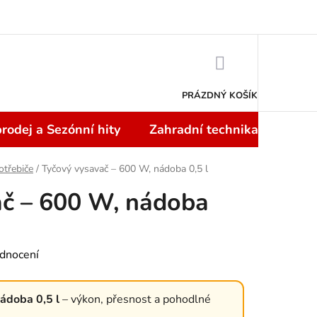
Doprava a platba
NÁKUPNÍ
KOŠÍK
PRÁZDNÝ KOŠÍK
rodej a Sezónní hity
Zahradní technika
Topi
otřebiče
/
Tyčový vysavač – 600 W, nádoba 0,5 l
ač – 600 W, nádoba
dnocení
ádoba 0,5 l
– výkon, přesnost a pohodlné