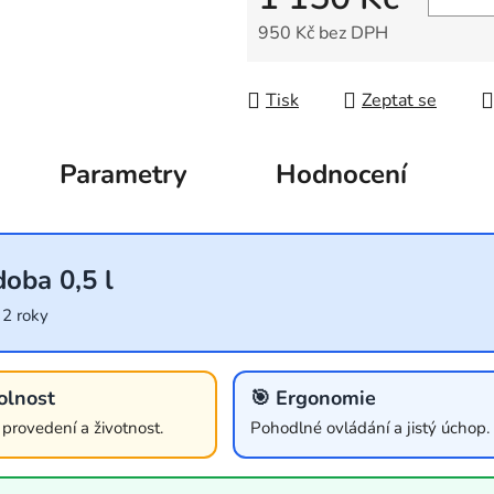
950 Kč bez DPH
Měrná cena:
Tisk
Zeptat se
Parametry
Hodnocení
oba 0,5 l
 2 roky
olnost
🎯 Ergonomie
í provedení a životnost.
Pohodlné ovládání a jistý úchop.