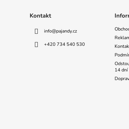
Z
á
Kontakt
Infor
p
a
Obchod
info
@
pajandy.cz
t
Rekla
í
+420 734 540 530
Kontak
Podmín
Odstou
14 dní
Doprav