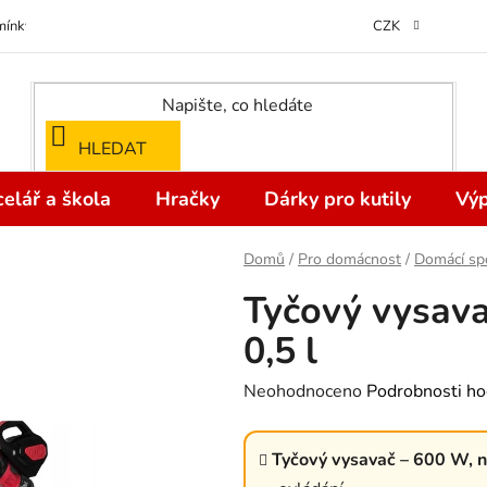
ínky ochrany osobních údajů
Odstoupení od kupní smlouvy do 14 dní
CZK
HLEDAT
elář a škola
Hračky
Dárky pro kutily
Výp
Domů
/
Pro domácnost
/
Domácí sp
Tyčový vysav
0,5 l
Průměrné
Neohodnoceno
Podrobnosti ho
hodnocení
produktu
Tyčový vysavač – 600 W, n
je