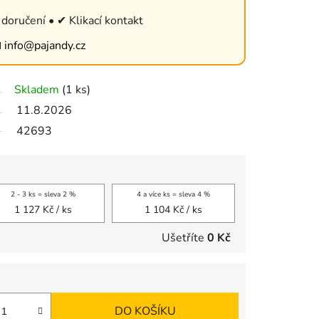
doručení • ✔ Klikací kontakt

info@pajandy.cz
Skladem
(1 ks)
11.8.2026
42693
2 - 3 ks = sleva 2 %
4 a více ks = sleva 4 %
1 127 Kč
/ ks
1 104 Kč
/ ks
Ušetříte
0 Kč
DO KOŠÍKU