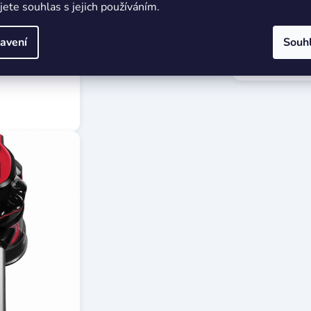
jete souhlas s jejich používáním.
avení
Souh