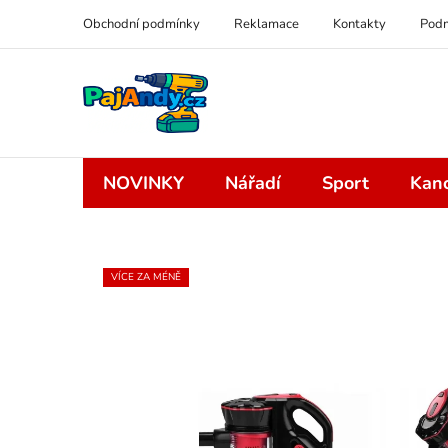
Přejít
Obchodní podmínky
Reklamace
Kontakty
Podm
na
obsah
NOVINKY
Nářadí
Sport
Kanc
VÍCE ZA MÉNĚ