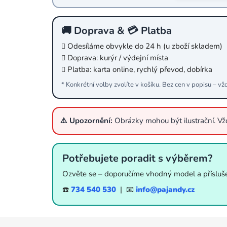
🚚 Doprava & 💳 Platba
Odesíláme obvykle do 24 h (u zboží skladem)
Doprava: kurýr / výdejní místa
Platba: karta online, rychlý převod, dobírka
* Konkrétní volby zvolíte v košíku. Bez cen v popisu – vž
⚠️ Upozornění:
Obrázky mohou být ilustrační. V
Potřebujete poradit s výběrem?
Ozvěte se – doporučíme vhodný model a přísluše
☎️
734 540 530
| 📧
info@pajandy.cz