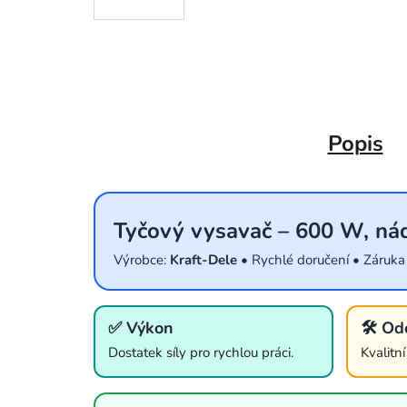
Popis
Tyčový vysavač – 600 W, nád
Výrobce:
Kraft-Dele
• Rychlé doručení • Záruka
✅ Výkon
🛠️ Od
Dostatek síly pro rychlou práci.
Kvalitn