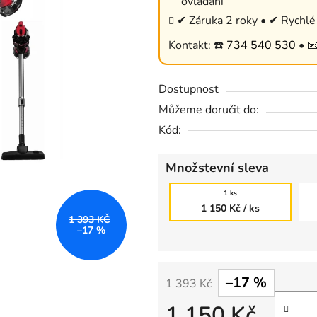
ovládání
0,0
✔ Záruka 2 roky • ✔ Rychlé 
z
Kontakt: ☎️
734 540 530
• 
5
hvězdiček.
Dostupnost
Můžeme doručit do:
Kód:
Množstevní sleva
1 ks
1 150 Kč
/ ks
1 393 KČ
–17 %
–17 %
1 393 Kč
1 150 Kč