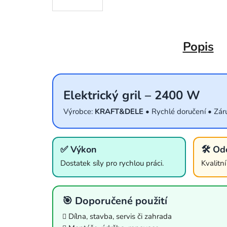
Popis
Elektrický gril – 2400 W
Výrobce:
KRAFT&DELE
• Rychlé doručení • Zár
✅ Výkon
🛠️ Od
Dostatek síly pro rychlou práci.
Kvalitn
🎯 Doporučené použití
Dílna, stavba, servis či zahrada