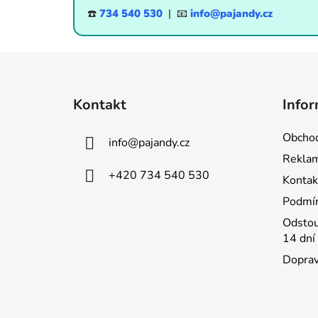
☎️
734 540 530
| 📧
info@pajandy.cz
Z
á
Kontakt
Infor
p
a
Obchod
info
@
pajandy.cz
t
Rekla
í
+420 734 540 530
Kontak
Podmín
Odstou
14 dní
Doprav