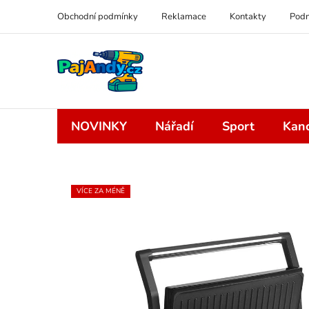
Přejít
Obchodní podmínky
Reklamace
Kontakty
Podm
na
obsah
NOVINKY
Nářadí
Sport
Kanc
VÍCE ZA MÉNĚ