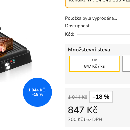
Kontakt: ☎️
734 540 530
• 
z
5
hvězdiček.
Položka byla vyprodána…
Dostupnost
Kód:
Množstevní sleva
1 ks
847 Kč
/ ks
1 044 KČ
–18 %
–18 %
1 044 Kč
847 Kč
700 Kč bez DPH
Měrná cena: