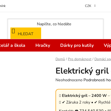
ínky ochrany osobních údajů
Odstoupení od kupní smlouvy do 14 dní
CZK
HLEDAT
elář a škola
Hračky
Dárky pro kutily
Výp
Domů
/
Pro domácnost
/
Domácí sp
Elektrický gri
Průměrné
Neohodnoceno
Podrobnosti ho
hodnocení
produktu
Elektrický gril – 2400 W
– 
je
✔ Záruka 2 roky • ✔ Rychlé 
0,0