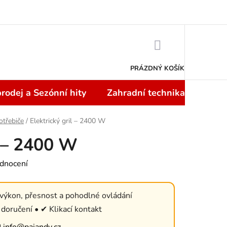
Doprava a platba
NÁKUPNÍ
KOŠÍK
PRÁZDNÝ KOŠÍK
rodej a Sezónní hity
Zahradní technika
Topi
otřebiče
/
Elektrický gril – 2400 W
l – 2400 W
dnocení
výkon, přesnost a pohodlné ovládání
doručení • ✔ Klikací kontakt