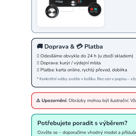
🚚 Doprava & 💳 Platba
Odesíláme obvykle do 24 h (u zboží skladem)
Doprava: kurýr / výdejní místa
Platba: karta online, rychlý převod, dobírka
* Konkrétní volby zvolíte v košíku. Bez cen v popisu – vž
⚠️ Upozornění:
Obrázky mohou být ilustrační. V
Potřebujete poradit s výběrem?
Ozvěte se – doporučíme vhodný model a přísluše