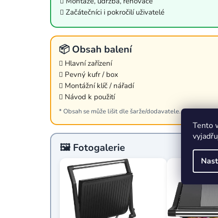
Montáže, údržba, renovace
Začátečníci i pokročilí uživatelé
📦 Obsah balení
Hlavní zařízení
Pevný kufr / box
Montážní klíč / nářadí
Návod k použití
* Obsah se může lišit dle šarže/dodavatele. Detailní rozp
Tento 
vyjadřu
🖼️ Fotogalerie
Nast