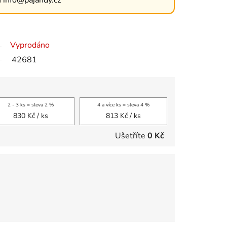

info@pajandy.cz
Vyprodáno
42681
2 - 3 ks = sleva 2 %
4 a více ks = sleva 4 %
830 Kč
/ ks
813 Kč
/ ks
Ušetříte
0 Kč