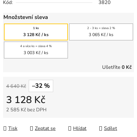
Kód:
3820
Množstevní sleva
1 ks
2 - 3 ks = sleva 2 %
3 128 Kč
/ ks
3 065 Kč
/ ks
4 a více ks = sleva 4 %
3 003 Kč
/ ks
Ušetříte
0 Kč
–32 %
4 640 Kč
3 128 Kč
2 585 Kč bez DPH
Měrná cena:
Tisk
Zeptat se
Hlídat
Sdílet