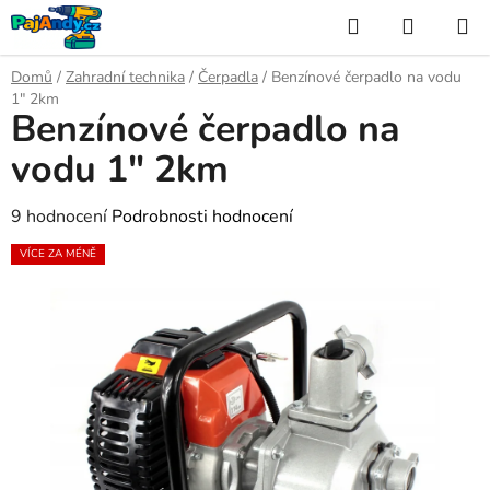
Přejít
Hledat
NÁKUP
na
KOŠÍK
obsah
Domů
/
Zahradní technika
/
Čerpadla
/
Benzínové čerpadlo na vodu
1" 2km
Benzínové čerpadlo na
vodu 1" 2km
Průměrné
9 hodnocení
Podrobnosti hodnocení
hodnocení
VÍCE ZA MÉNĚ
produktu
je
3,8
z
5
hvězdiček.