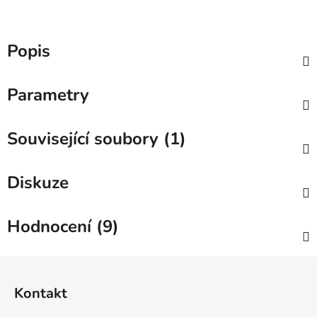
Popis
Parametry
Související soubory (1)
Diskuze
Hodnocení (9)
Z
á
Kontakt
p