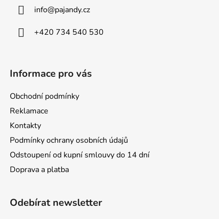
a
info
@
pajandy.cz
t
í
+420 734 540 530
Informace pro vás
Obchodní podmínky
Reklamace
Kontakty
Podmínky ochrany osobních údajů
Odstoupení od kupní smlouvy do 14 dní
Doprava a platba
Odebírat newsletter