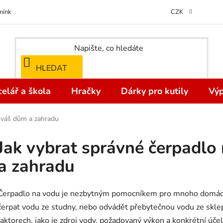
ínky ochrany osobních údajů
Odstoupení od kupní smlouvy do 14 dní
CZK
HLEDAT
elář a škola
Hračky
Dárky pro kutily
Výp
o váš dům a zahradu
Jak vybrat správné čerpadlo
a zahradu
Čerpadlo na vodu je nezbytným pomocníkem pro mnoho domácnos
čerpat vodu ze studny, nebo odvádět přebytečnou vodu ze sklep
faktorech, jako je zdroj vody, požadovaný výkon a konkrétní úče