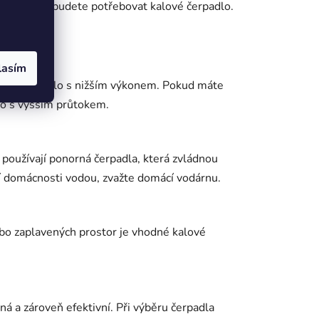
ebo písek, budete potřebovat kalové čerpadlo.
lasím
chové čerpadlo s nižším výkonem. Pokud máte
lo s vyšším průtokem.
 používají ponorná čerpadla, která zvládnou
í domácnosti vodou, zvažte domácí vodárnu.
ebo zaplavených prostor je vhodné kalové
á a zároveň efektivní. Při výběru čerpadla