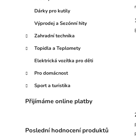
n
í
Dárky pro kutily
p
Výprodej a Sezónní hity
a
n
Zahradní technika
e
l
Topidla a Teplomety
Elektrická vozítka pro děti
Pro domácnost
Sport a turistika
Přijímáme online platby
Poslední hodnocení produktů