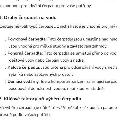
rozhodnout pro ideální čerpadlo pro vaše potřeby.
1.
Druhy čerpadel na vodu
Existuje několik typů čerpadel, z nichž každé je vhodné pro jiný 
Povrchová čerpadla
: Tato čerpadla jsou umístěna nad hla
Jsou vhodná pro mělké studny a zavlažování zahrady.
Ponorná čerpadla
: Tato čerpadla se umisťují přímo do vody
dešťové vody nebo čerpání vody z nádrží.
Kalová čerpadla
: Jsou určena pro odčerpávání vody s neči
rybníků nebo zaplavených prostor.
Domácí vodárny
: Jde o kompletní zařízení zahrnující čerpa
zásobování domácnosti vodou, například ze studně.
2.
Klíčové faktory při výběru čerpadla
Při výběru čerpadla je důležité zvážit několik základních paramet
přesně podle vašich potřeb.