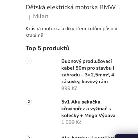
Dětská elektrická motorka BMW S1000RR 6V – modrá
Milan
|
Hodnocení produktu je 5 z 5 hvězdiček.
Krásná motorka a díky třem kolům působí
stabilně
Top 5 produktů
Bubnový prodlužovací
kabel 50m pro stavbu i
zahradu – 3×2,5mm², 4
zásuvky, kovový rám
999 Kč
5v1 Aku sekačka,
křovinořez a vyžínač s
kolečky + Mega Výbava
1 099 Kč