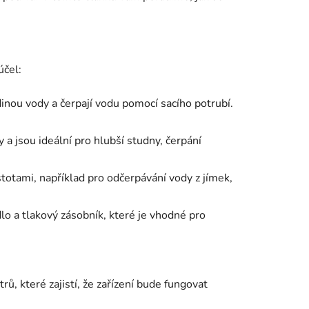
účel:
dinou vody a čerpají vodu pomocí sacího potrubí.
 a jsou ideální pro hlubší studny, čerpání
stotami, například pro odčerpávání vody z jímek,
dlo a tlakový zásobník, které je vhodné pro
rů, které zajistí, že zařízení bude fungovat