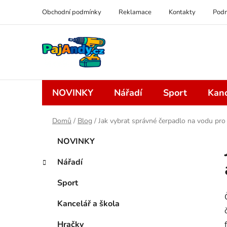
Přejít
Obchodní podmínky
Reklamace
Kontakty
Podm
na
obsah
NOVINKY
Nářadí
Sport
Kanc
Domů
/
Blog
/
Jak vybrat správné čerpadlo na vodu pr
P
K
Přeskočit
NOVINKY
a
kategorie
o
t
s
Nářadí
e
t
g
Sport
r
o
a
r
Kancelář a škola
i
n
e
Hračky