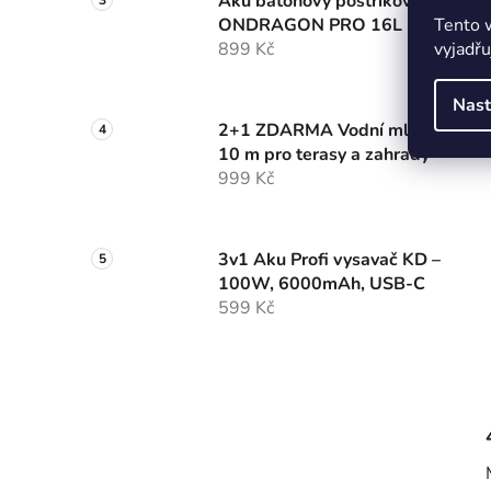
Aku batohový postřikovač
Tento 
ONDRAGON PRO 16L
vyjadřu
899 Kč
Nast
2+1 ZDARMA Vodní mlha
10 m pro terasy a zahrady
999 Kč
3v1 Aku Profi vysavač KD –
100W, 6000mAh, USB-C
599 Kč