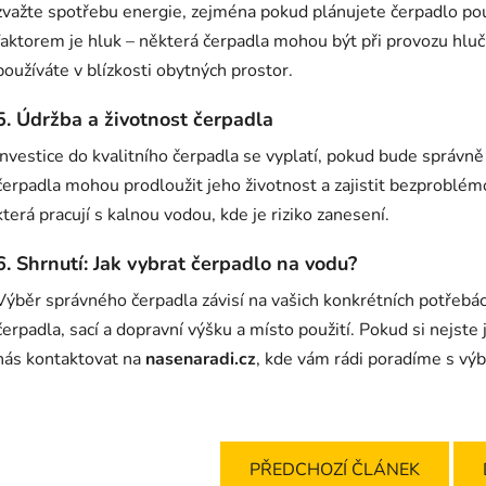
zvažte spotřebu energie, zejména pokud plánujete čerpadlo po
faktorem je hluk – některá čerpadla mohou být při provozu hluč
používáte v blízkosti obytných prostor.
5.
Údržba a životnost čerpadla
Investice do kvalitního čerpadla se vyplatí, pokud bude správně
čerpadla mohou prodloužit jeho životnost a zajistit bezproblém
která pracují s kalnou vodou, kde je riziko zanesení.
6.
Shrnutí: Jak vybrat čerpadlo na vodu?
Výběr správného čerpadla závisí na vašich konkrétních potřebá
čerpadla, sací a dopravní výšku a místo použití. Pokud si nejste 
nás kontaktovat na
nasenaradi.cz
, kde vám rádi poradíme s vý
PŘEDCHOZÍ ČLÁNEK