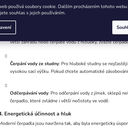
čerpání kalné vody s obsahem nečistot, jako jsou bahno n
web používá soubory cookie. Dalším procházením tohoto webu
jete souhlas s jejich používáním.
3.
Použití čerpadla: Kde ho potřebujete?
avení
Souh
Zavlažování zahrady
: Pro tento účel obvykle stačí povr
větší zahradu nebo čerpáte vodu z hloubky, zvažte čerpad
Čerpání vody ze studny
: Pro hluboké studny se nejčastěji
vysokou sací výšku. Pokud chcete automatické zásobován
Odčerpávání vody
: Pro odčerpání vody z jímek, sklepů n
čerpadlo, které zvládne i větší nečistoty ve vodě.
4.
Energetická účinnost a hluk
Moderní čerpadla jsou navržena tak, aby byla energeticky úsporn