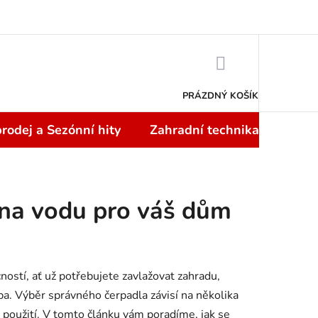
Doprava a platba
NÁKUPNÍ
KOŠÍK
PRÁZDNÝ KOŠÍK
rodej a Sezónní hity
Zahradní technika
Topi
 na vodu pro váš dům
tí, ať už potřebujete zavlažovat zahradu,
a. Výběr správného čerpadla závisí na několika
l použití. V tomto článku vám poradíme, jak se