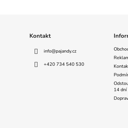
Z
á
Kontakt
Infor
p
a
Obchod
info
@
pajandy.cz
t
Rekla
í
+420 734 540 530
Kontak
Podmín
Odstou
14 dní
Doprav