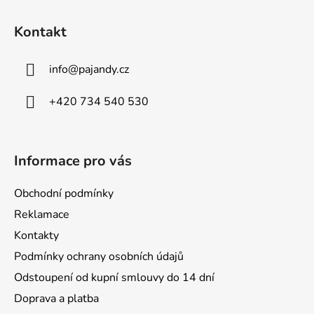
Z
á
Kontakt
p
a
info
@
pajandy.cz
t
í
+420 734 540 530
Informace pro vás
Obchodní podmínky
Reklamace
Kontakty
Podmínky ochrany osobních údajů
Odstoupení od kupní smlouvy do 14 dní
Doprava a platba