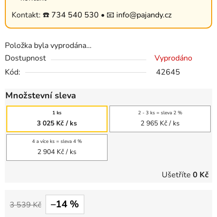
Kontakt: ☎️
734 540 530
• 📧
info@pajandy.cz
Položka byla vyprodána…
Dostupnost
Vyprodáno
Kód:
42645
Množstevní sleva
1 ks
2 - 3 ks = sleva 2 %
3 025 Kč
/ ks
2 965 Kč
/ ks
4 a více ks = sleva 4 %
2 904 Kč
/ ks
Ušetříte
0 Kč
–14 %
3 539 Kč