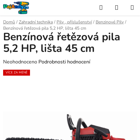
Přejít
Hledat
NÁKUP
na
KOŠÍK
obsah
Domů
/
Zahradní technika
/
Pily , příslušenství
/
Benzinové Pily
/
Benzínová řetězová pila 5,2 HP, lišta 45 cm
Benzínová řetězová pila
5,2 HP, lišta 45 cm
Průměrné
Neohodnoceno
Podrobnosti hodnocení
hodnocení
VÍCE ZA MÉNĚ
produktu
je
0,0
z
5
hvězdiček.