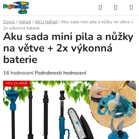
Přejít
Hledat
NÁKUP
na
KOŠÍK
obsah
Domů
/
Nářadí
/
AKU Nářadí
/
Aku sada mini pila a nůžky na větve +
2x výkonná baterie
Aku sada mini pila a nůžky
na větve + 2x výkonná
baterie
Průměrné
16 hodnocení
Podrobnosti hodnocení
hodnocení
VÍCE ZA MÉNĚ
produktu
je
5,0
z
5
hvězdiček.