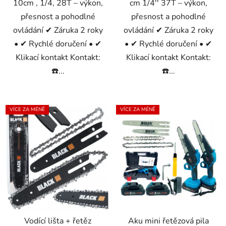
10cm , 1/4, 28T – výkon,
cm 1/4'' 37T – výkon,
přesnost a pohodlné
přesnost a pohodlné
ovládání ✔ Záruka 2 roky
ovládání ✔ Záruka 2 roky
• ✔ Rychlé doručení • ✔
• ✔ Rychlé doručení • ✔
Klikací kontakt Kontakt:
Klikací kontakt Kontakt:
☎️...
☎️...
VÍCE ZA MÉNĚ
VÍCE ZA MÉNĚ
Vodící lišta + řetěz
Aku mini řetězová pila