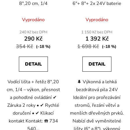
8",20 cm, 1/4
6"+ 8"+ 2x 24V baterie
Průměrné
Průměrné
Vyprodáno
Vyprodáno
hodnocení
hodnocení
produktu
produktu
240 Kč bez DPH
1 150 Kč bez DPH
290 Kč
1 392 Kč
je
je
354 Kč
5,0
1 698 Kč
5,0
(–18 %)
(–18 %)
z
z
5
5
DETAIL
DETAIL
hvězdiček.
hvězdiček.
Vodící lišta + řetěz 8",20
🌲 Výkonná a lehká
cm, 1/4 – výkon, přesnost
bezdrátová pila 24V
a pohodlné ovládání ✔
Ideální pro prořezávání
Záruka 2 roky • ✔ Rychlé
stromů, řezání větví a
doručení • ✔ Klikací
menších dřevěných prvků.
kontakt Kontakt: ☎️ 734
Nabízí dvě vyměnitelné
540...
lišty (6" a 8"), výkonný