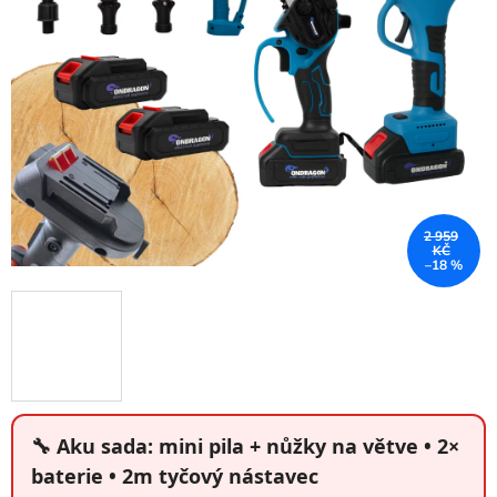
2 959
KČ
–18 %
🔧 Aku sada: mini pila + nůžky na větve • 2×
baterie • 2m tyčový nástavec