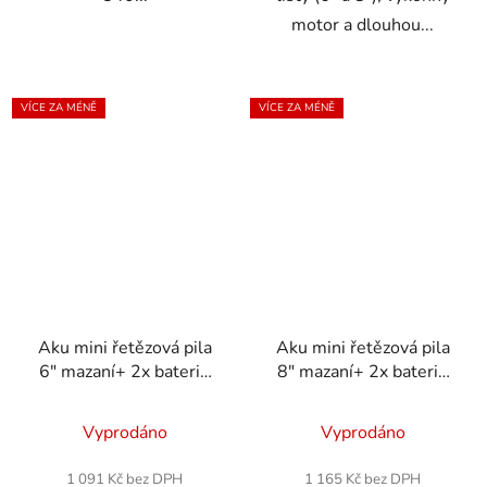
motor a dlouhou...
VÍCE ZA MÉNĚ
VÍCE ZA MÉNĚ
Aku mini řetězová pila
Aku mini řetězová pila
6" mazaní+ 2x baterie
8" mazaní+ 2x baterie
36V
36V
Průměrné
Vyprodáno
Vyprodáno
hodnocení
produktu
1 091 Kč bez DPH
1 165 Kč bez DPH