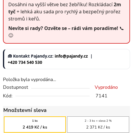
Dosáhni na vyšší větve bez žebříku! Rozkládací
2m
tyč
+ lehká aku sada pro rychlý a bezpečný prořez
stromů i keřů.
Nevíte si rady? Ozvěte se – rádi vám poradíme!
📞
😊
🧰 Kontakt Pajandy.cz:
info@pajandy.cz
|
+420 734 540 530
Položka byla vyprodána…
Dostupnost
Vyprodáno
Kód:
7141
Množstevní sleva
1 ks
2 - 3 ks = sleva 2 %
2 419 Kč
/ ks
2 371 Kč
/ ks