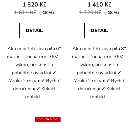
1 320 Kč
1 410 Kč
je
1 611 Kč
4,6
1 720 Kč
(–18 %)
(–18 %)
z
5
DETAIL
DETAIL
hvězdiček.
Aku mini řetězová pila 6"
Aku mini řetězová pila 8"
mazaní+ 2x baterie 36V –
mazaní+ 2x baterie 36V –
výkon, přesnost a
výkon, přesnost a
pohodlné ovládání ✔
pohodlné ovládání ✔
Záruka 2 roky • ✔ Rychlé
Záruka 2 roky • ✔ Rychlé
doručení • ✔ Klikací
doručení • ✔ Klikací
kontakt...
kontakt...
VÍCE ZA MÉNĚ