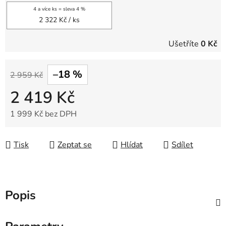
4 a více ks = sleva 4 %
2 322 Kč
/ ks
Ušetříte
0 Kč
–18 %
2 959 Kč
2 419 Kč
1 999 Kč bez DPH
Měrná cena:
Tisk
Zeptat se
Hlídat
Sdílet
Popis