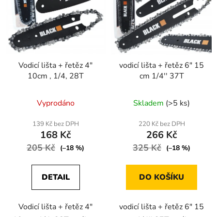
Vodicí lišta + řetěz 4"
vodicí lišta + řetěz 6" 15
10cm , 1/4, 28T
cm 1/4'' 37T
Vyprodáno
Skladem
(>5 ks)
139 Kč bez DPH
220 Kč bez DPH
168 Kč
266 Kč
205 Kč
325 Kč
(–18 %)
(–18 %)
DETAIL
DO KOŠÍKU
Vodicí lišta + řetěz 4"
vodicí lišta + řetěz 6" 15