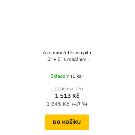
Aku mini řetězová pila
6" + 8" s mazáním
řetězu a 2× baterií –
Průměrné
výkonná a pohodlná pro
Skladem
(1 ks)
vaši zahradu! 🌿🔋🪓
hodnocení
produktu
1 250 Kč bez DPH
1 513 Kč
je
1 845 Kč
5,0
(–17 %)
z
5
DO KOŠÍKU
hvězdiček.